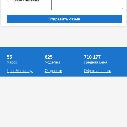
положительный
55
625
710 177
марок
моделей
средняя цена
ЦенаМашин.ру
О проекте
Обратная связь