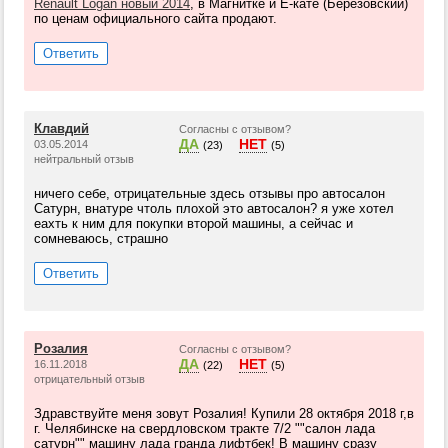
Renault Logan новый 2014
, в Магнитке и Е-кате (Березовский)
по ценам официального сайта продают.
Ответить
Клавдий
Согласны с отзывом?
ДА
НЕТ
03.05.2014
(23)
(5)
нейтральный отзыв
ничего себе, отрицательные здесь отзывы про автосалон
Сатурн, внатуре чтоль плохой это автосалон? я уже хотел
еахть к ним для покупки второй машины, а сейчас и
сомневаюсь, страшно
Ответить
Розалия
Согласны с отзывом?
ДА
НЕТ
16.11.2018
(22)
(5)
отрицательный отзыв
Здравствуйте меня зовут Розалия! Купили 28 октября 2018 г,в
г. Челябинске на свердловском тракте 7/2 ""салон лада
сатурн"" машину лада гранда лифтбек! В машину сразу