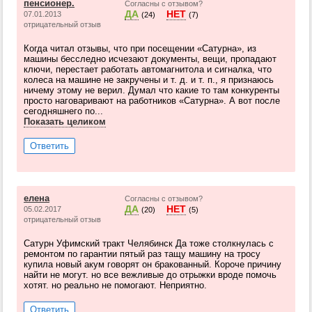
пенсионер.
Согласны с отзывом?
ДА
НЕТ
07.01.2013
(24)
(7)
отрицательный отзыв
Когда читал отзывы, что при посещении «Сатурна», из
машины бесследно исчезают документы, вещи, пропадают
ключи, перестает работать автомагнитола и сигналка, что
колеса на машине не закручены и т. д. и т. п., я признаюсь
ничему этому не верил. Думал что какие то там конкуренты
просто наговаривают на работников «Сатурна». А вот после
сегодняшнего по...
Показать целиком
Ответить
елена
Согласны с отзывом?
ДА
НЕТ
05.02.2017
(20)
(5)
отрицательный отзыв
Сатурн Уфимский тракт Челябинск Да тоже столкнулась с
ремонтом по гарантии пятый раз тащу машину на тросу
купила новый акум говорят он бракованный. Короче причину
найти не могут. но все вежливые до отрыжки вроде помочь
хотят. но реально не помогают. Неприятно.
Ответить