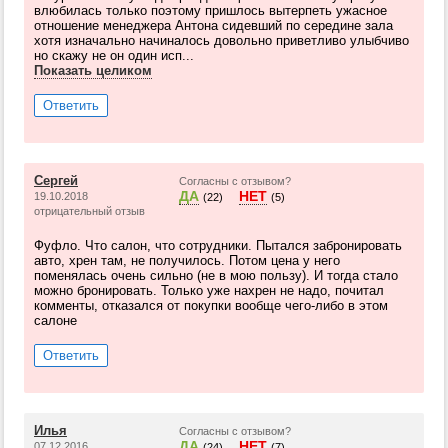
влюбилась только поэтому пришлось вытерпеть ужасное
отношение менеджера Антона сидевший по середине зала
хотя изначально начиналось довольно приветливо улыбчиво
но скажу не он один исп...
Показать целиком
Ответить
Сергей
Согласны с отзывом?
ДА
НЕТ
19.10.2018
(22)
(5)
отрицательный отзыв
Фуфло. Что салон, что сотрудники. Пытался забронировать
авто, хрен там, не получилось. Потом цена у него
поменялась очень сильно (не в мою пользу). И тогда стало
можно бронировать. Только уже нахрен не надо, почитал
комменты, отказался от покупки вообще чего-либо в этом
салоне
Ответить
Илья
Согласны с отзывом?
ДА
НЕТ
07.12.2016
(24)
(7)