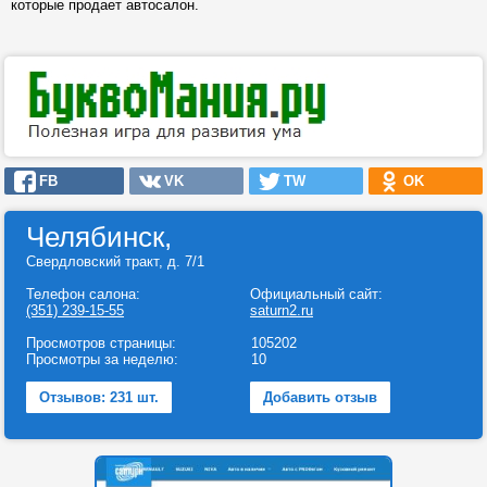
которые продает автосалон.
FB
VK
TW
OK
Челябинск,
Свердловский тракт, д. 7/1
Телефон салона:
Официальный сайт:
(351) 239-15-55
saturn2.ru
Просмотров страницы:
105202
Просмотры за неделю:
10
Отзывов: 231 шт.
Добавить отзыв