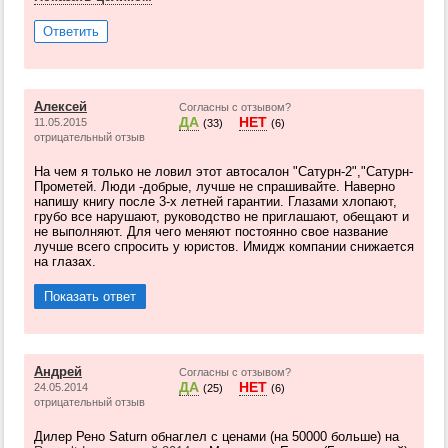
Ответить
Алексей
Согласны с отзывом?
ДА
НЕТ
11.05.2015
(33)
(6)
отрицательный отзыв
На чем я только не ловил этот автосалон "Сатурн-2","Сатурн-
Прометей. Люди -добрые, лучше не спрашивайте. Наверно
напишу книгу после 3-х летней гарантии. Глазами хлопают,
грубо все нарушают, руководство не приглашают, обещают и
не выполняют. Для чего меняют постоянно свое название
лучше всего спросить у юристов. Имидж компании снижается
на глазах.
Показать ответ
Андрей
Согласны с отзывом?
ДА
НЕТ
24.05.2014
(25)
(6)
отрицательный отзыв
Дилер Рено Saturn обнаглел с ценами (на 50000 больше) на