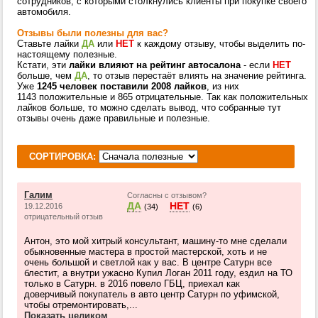
сотрудников, с которыми столкнулись клиенты при покупке своего
автомобиля.
Отзывы были полезны для вас?
Ставьте лайки
ДА
или
НЕТ
к каждому отзыву, чтобы выделить по-
настоящему полезные.
Кстати, эти
лайки влияют на рейтинг автосалона
- если
НЕТ
больше, чем
ДА
, то отзыв перестаёт влиять на значение рейтинга.
Уже
1245 человек поставили 2008 лайков
, из них
1143 положительные и 865 отрицательные. Так как положительных
лайков больше, то можно сделать вывод, что собранные тут
отзывы очень даже правильные и полезные.
СОРТИРОВКА:
Галим
Согласны с отзывом?
ДА
НЕТ
19.12.2016
(34)
(6)
отрицательный отзыв
Антон, это мой хитрый консультант, машину-то мне сделали
обыкновенные мастера в простой мастерской, хоть и не
очень большой и светлой как у вас. В центре Сатурн все
блестит, а внутри ужасно Купил Логан 2011 году, ездил на ТО
только в Сатурн. в 2016 повело ГБЦ, приехал как
доверчивый покупатель в авто центр Сатурн по уфимской,
чтобы отремонтировать,...
Показать целиком