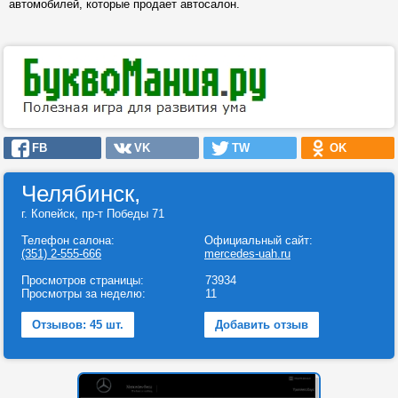
автомобилей, которые продает автосалон.
FB
VK
TW
OK
Челябинск,
г. Копейск, пр-т Победы 71
Телефон салона:
Официальный сайт:
(351) 2-555-666
mercedes-uah.ru
Просмотров страницы:
73934
Просмотры за неделю:
11
Отзывов: 45 шт.
Добавить отзыв