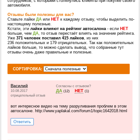
сотрудников, с которыми столкнулись клиенты при покупке своего
автомобиля.
Отзывы были полезны для вас?
Ставьте лайки
ДА
или
НЕТ
к каждому отзыву, чтобы выделить по-
настоящему полезные.
Кстати, эти
лайки влияют на рейтинг автосалона
- если
НЕТ
больше, чем
ДА
, то отзыв перестаёт влиять на значение рейтинга.
Уже
371 человек поставил 415 лайков
, из них
236 положительных и 179 отрицательных. Так как положительных
лайков больше, то можно сделать вывод, что собранные тут
отзывы очень даже правильные и полезные.
СОРТИРОВКА:
Василий
Согласны с отзывом?
ДА
НЕТ
10.08.2017
(12)
(1)
отрицательный отзыв
вот интересное видео на тему разруливания проблем в этом
автосалоне. http://www.yaplakal.com/forum1/topic1642018.html
Ответить