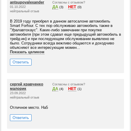
antsupovalexander
Согласны с отзывом?
ДА
НЕТ
01.10.2022
(3)
(0)
нейтральный отзыв
В 2019 году приобрел в данном автосалоне автомобиль
Smart Forfour. С тех пор обслуживаю автомобиль также в
"Уралавтохаус". Каких-либо замечании при покупке
автомобиля (при этом сдавал еще предыдущий автомобиль в
трейд-ин) и при последующем обслуживании выявлено не
было. Сотрудники всегда вежливо общаются и доходчиво
объясняют все интересующие момен...
Показать целиком
Ответить
сергей кравченко
Согласны с отзывом?
малорик
ДА
НЕТ
(4)
(1)
23.09.2022
нейтральный отзыв
Отличное место. На5
Ответить