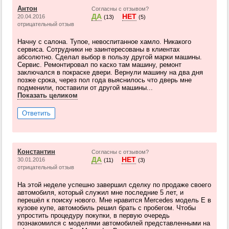
Антон
Согласны с отзывом?
ДА
НЕТ
20.04.2016
(13)
(5)
отрицательный отзыв
Начну с салона. Тупое, невоспитанное хамло. Никакого
сервиса. Сотрудники не заинтересованы в клиентах
абсолютно. Сделал выбор в пользу другой марки машины.
Сервис. Ремонтировал по каско там машину, ремонт
заключался в покраске двери. Вернули машину на два дня
позже срока, через пол года выяснилось что дверь мне
подменили, поставили от другой машины...
Показать целиком
Ответить
Константин
Согласны с отзывом?
ДА
НЕТ
30.01.2016
(11)
(3)
отрицательный отзыв
На этой неделе успешно завершил сделку по продаже своего
автомобиля, который служил мне последние 5 лет, и
перешёл к поиску нового. Мне нравится Mercedes модель Е в
кузове купе, автомобиль решил брать с пробегом. Чтобы
упростить процедуру покупки, в первую очередь
познакомился с моделями автомобилей представленными на