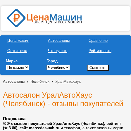
Цена машин
Автосалоны
Сравнение
Статистика
Что купить
Рейтинг авто
Марка
Город
Автосалоны
›
Челябинск
›
УралАвтоХаус
Автосалон УралАвтоХаус
(Челябинск) - отзывы покупателей
Подсказка
④⑤ отзывов покупателей УралАвтоХаус (Челябинск), рейтинг
(★ 3.80), сайт mercedes-uah.ru и телефон
, а также указаны марки