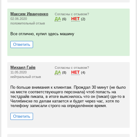
Максим Иванченко
Согласны с отзывом?
ДА
НЕТ
02.06.2020
(6)
(2)
положительный отзыв
Все отлично, купил здесь машину
Ответить
Михаил Гаёв
Согласны с отзывом?
ДА
НЕТ
11.05.2020
(8)
(4)
нейтральный отзыв
По больше внимания к клиентам. Прождал 30 минут (не было
на месте соответствующего персонала) чтоб попасть на
тестдрайв пикапа, в итоге выяснилось что он (пикап) где-то в
Челябинске по делам катается и будет через час, хотя по
телефону записали строго на определённое время.
Ответить