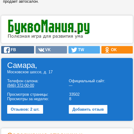
продает автосалон.
FB
VK
TW
OK
Самара,
Московское шоссе, д. 17
Телефон салона:
Официальный сайт:
(846) 372-00-00
---
Просмотров страницы:
33502
Просмотры за неделю:
8
Отзывов: 2 шт.
Добавить отзыв