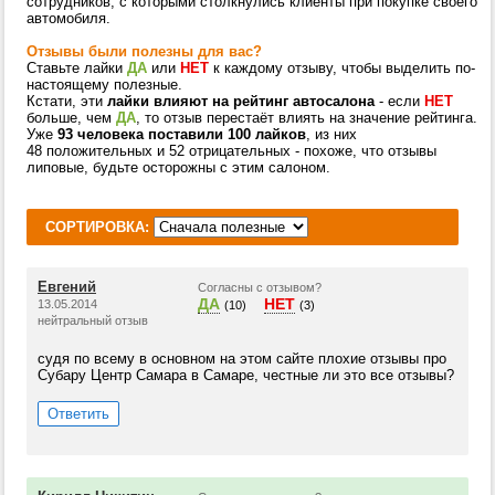
сотрудников, с которыми столкнулись клиенты при покупке своего
автомобиля.
Отзывы были полезны для вас?
Ставьте лайки
ДА
или
НЕТ
к каждому отзыву, чтобы выделить по-
настоящему полезные.
Кстати, эти
лайки влияют на рейтинг автосалона
- если
НЕТ
больше, чем
ДА
, то отзыв перестаёт влиять на значение рейтинга.
Уже
93 человека поставили 100 лайков
, из них
48 положительных и 52 отрицательных - похоже, что отзывы
липовые, будьте осторожны с этим салоном.
СОРТИРОВКА:
Евгений
Согласны с отзывом?
ДА
НЕТ
13.05.2014
(10)
(3)
нейтральный отзыв
судя по всему в основном на этом сайте плохие отзывы про
Субару Центр Самара в Самаре, честные ли это все отзывы?
Ответить