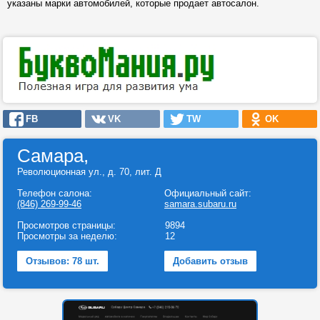
указаны марки автомобилей, которые продает автосалон.
FB
VK
TW
OK
Самара,
Революционная ул., д. 70, лит. Д
Телефон салона:
Официальный сайт:
(846) 269-99-46
samara.subaru.ru
Просмотров страницы:
9894
Просмотры за неделю:
12
Отзывов: 78 шт.
Добавить отзыв