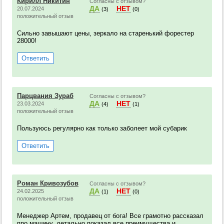
Кирилл Никитин
Согласны с отзывом?
ДА
НЕТ
20.07.2024
(3)
(0)
положительный отзыв
Сильно завышают цены, зеркало на старенький форестер
28000!
Ответить
Парцвания Зураб
Согласны с отзывом?
ДА
НЕТ
23.03.2024
(4)
(1)
положительный отзыв
Пользуюсь регулярно как только заболеет мой субарик
Ответить
Роман Кривозубов
Согласны с отзывом?
ДА
НЕТ
24.02.2025
(1)
(0)
положительный отзыв
Менеджер Артем, продавец от бога! Все грамотно рассказал
про машину, детально показал все преимущества и