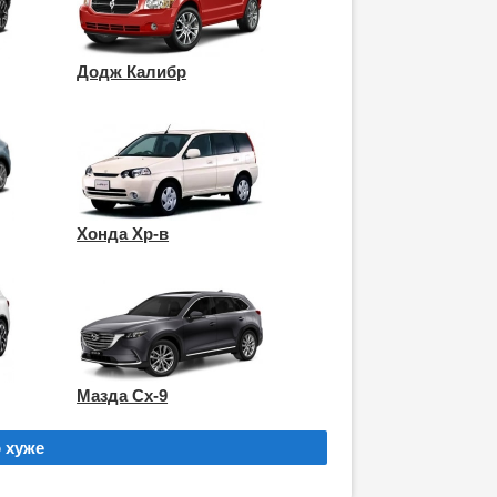
Додж Калибр
Хонда Хр-в
Мазда Сх-9