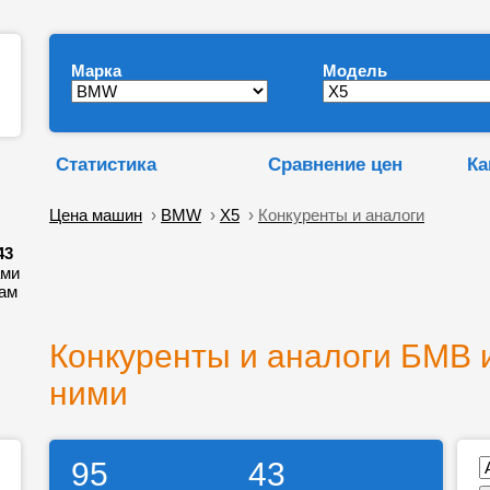
Марка
Модель
Статистика
Сравнение цен
Ка
Цена машин
›
BMW
›
X5
›
Конкуренты и аналоги
43
ами
жам
Конкуренты и аналоги БМВ и
ними
95
43