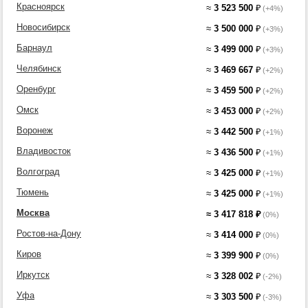
Красноярск
≈
3 523 500
₽
(+4%)
Новосибирск
≈
3 500 000
₽
(+3%)
Барнаул
≈
3 499 000
₽
(+3%)
Челябинск
≈
3 469 667
₽
(+2%)
Оренбург
≈
3 459 500
₽
(+2%)
Омск
≈
3 453 000
₽
(+2%)
Воронеж
≈
3 442 500
₽
(+1%)
Владивосток
≈
3 436 500
₽
(+1%)
Волгоград
≈
3 425 000
₽
(+1%)
Тюмень
≈
3 425 000
₽
(+1%)
Москва
≈
3 417 818
₽
(0%)
Ростов-на-Дону
≈
3 414 000
₽
(0%)
Киров
≈
3 399 900
₽
(0%)
Иркутск
≈
3 328 002
₽
(-2%)
Уфа
≈
3 303 500
₽
(-3%)