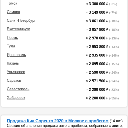
Томск
≈
3 300 000
₽
(-3%)
Самара
≈
3 149 000
₽
(-7%)
Санкт-Петербург
≈
3 061 000
₽
(-10%)
Екатеринбург
≈
3 057 800
₽
(-10%)
Пермь
≈
2 970 000
₽
(-13%)
Тула
≈
2 953 800
₽
(-13%)
Ярославль
≈
2 935 000
₽
(-14%)
Казань
≈
2 895 000
₽
(-15%)
Ульяновск
≈
2 590 000
₽
(-24%)
Саратов
≈
2 571 500
₽
(-24%)
Севастополь
≈
2 290 000
₽
(-33%)
Хабаровск
≈
2 200 000
₽
(-35%)
Продажа Киа Соренто 2020 в Москве с пробегом
(14 шт.)
Свежие объявления продажи авто с пробегом, собранные с авито,