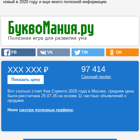
новый в 2020 году и еще много полезной информации.
FB
VK
TW
OK
97 414
ХХХ ХХХ
₽
Средний пробег
Показать цену
Вот сколько стоит Киа Соренто 2020 года в Москве, средняя цена
была рассчитана 25.07.26 на основе 11 частных объявлений о
продаже.
Ниже
смотри полезные графики
.