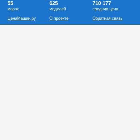
55
625
710 177
марок
моделей
средняя цена
ЦенаМашин.ру
О проекте
Обратная связь