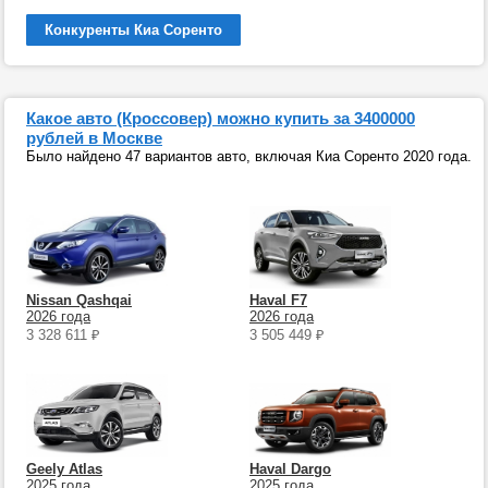
Конкуренты Киа Соренто
Какое авто (Кроссовер) можно купить за 3400000
рублей в Москве
Было найдено 47 вариантов авто, включая Киа Соренто 2020 года.
Nissan Qashqai
Haval F7
2026 года
2026 года
3 328 611
₽
3 505 449
₽
Geely Atlas
Haval Dargo
2025 года
2025 года