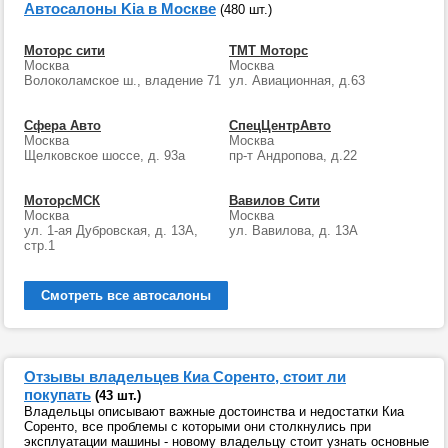
Автосалоны Kia в Москве
(480 шт.)
Моторс сити
ТМТ Моторс
Москва
Москва
Волоколамское ш., владение 71
ул. Авиационная, д.63
Сфера Авто
СпецЦентрАвто
Москва
Москва
Щелковское шоссе, д. 93а
пр-т Андропова, д.22
МоторсМСК
Вавилов Сити
Москва
Москва
ул. 1-ая Дубровская, д. 13А,
ул. Вавилова, д. 13А
стр.1
Смотреть все автосалоны
Отзывы владельцев Киа Соренто, стоит ли
покупать
(43 шт.)
Владельцы описывают важные достоинства и недостатки Киа
Соренто, все проблемы с которыми они столкнулись при
эксплуатации машины - новому владельцу стоит узнать основные