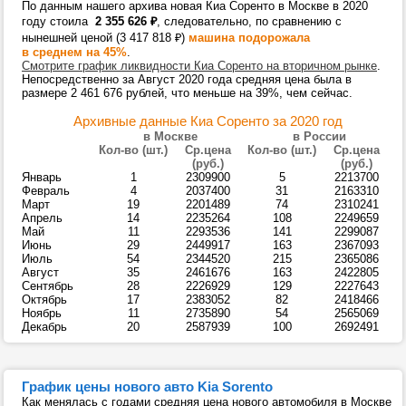
По данным нашего архива новая Киа Соренто в Москве в 2020
году стоила
2 355 626
₽
, следовательно, по сравнению с
нынешней ценой (3 417 818
₽
)
машина подорожала
в среднем на 45%
.
Смотрите график ликвидности Киа Соренто на вторичном рынке
.
Непосредственно за Август 2020 года средняя цена была в
размере 2 461 676 рублей, что меньше на 39%, чем сейчас.
Архивные данные Киа Соренто за 2020 год
в Москве
в России
Кол-во (шт.)
Ср.цена
Кол-во (шт.)
Ср.цена
(руб.)
(руб.)
Январь
1
2309900
5
2213700
Февраль
4
2037400
31
2163310
Март
19
2201489
74
2310241
Апрель
14
2235264
108
2249659
Май
11
2293536
141
2299087
Июнь
29
2449917
163
2367093
Июль
54
2344520
215
2365086
Август
35
2461676
163
2422805
Сентябрь
28
2226929
129
2227643
Октябрь
17
2383052
82
2418466
Ноябрь
11
2735890
54
2565069
Декабрь
20
2587939
100
2692491
График цены нового авто Kia Sorento
Как менялась с годами средняя цена нового автомобиля в Москве