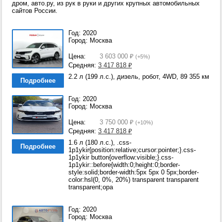
дром, авто.ру, из рук в руки и других крупных автомобильных
сайтов России.
Год: 2020
Город: Москва
Цена:
3 603 000
₽
(+5%)
Средняя:
3 417 818
₽
2.2 л (199 л.с.), дизель, робот, 4WD, 89 355 км
Подробнее
Год: 2020
Город: Москва
Цена:
3 750 000
₽
(+10%)
Средняя:
3 417 818
₽
1.6 л (180 л.с.), .css-
Подробнее
1p1ykir{position:relative;cursor:pointer;}.css-
1p1ykir button{overflow:visible;}.css-
1p1ykir::before{width:0;height:0;border-
style:solid;border-width:5px 5px 0 5px;border-
color:hsl(0, 0%, 20%) transparent transparent
transparent;opa
Год: 2020
Город: Москва