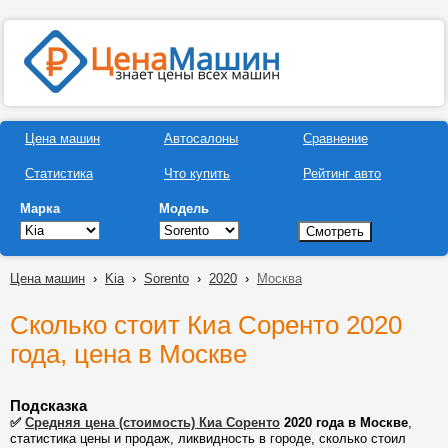
Цена машин
Автосалоны
Сравнение
Статистика
Что купить
Рейтинг авто
Марка
Модель
Цена машин
›
Kia
›
Sorento
›
2020
›
Москва
Сколько стоит Киа Соренто 2020
года, цена в Москве
Подсказка
✅
Средняя цена (стоимость) Киа Соренто
2020 года в Москве
,
статистика цены и продаж, ликвидность в городе, сколько стоил