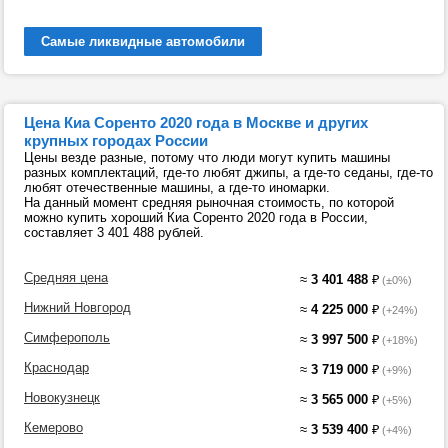
Самые ликвидные автомобили
Цена Киа Соренто 2020 года в Москве и других
крупных городах России
Цены везде разные, потому что люди могут купить машины
разных комплектаций, где-то любят джипы, а где-то седаны, где-то
любят отечественные машины, а где-то иномарки.
На данный момент средняя рыночная стоимость, по которой
можно купить хороший Киа Соренто 2020 года в России,
составляет 3 401 488 рублей.
Средняя цена
≈
3 401 488
₽
(±0%)
Нижний Новгород
≈
4 225 000
₽
(+24%)
Симферополь
≈
3 997 500
₽
(+18%)
Краснодар
≈
3 719 000
₽
(+9%)
Новокузнецк
≈
3 565 000
₽
(+5%)
Кемерово
≈
3 539 400
₽
(+4%)