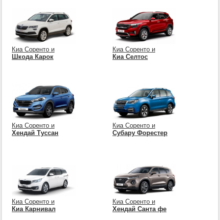
Киа Соренто и
Киа Соренто и
Шкода Карок
Киа Селтос
Киа Соренто и
Киа Соренто и
Хендай Туссан
Субару Форестер
Киа Соренто и
Киа Соренто и
Киа Карнивал
Хендай Санта фе