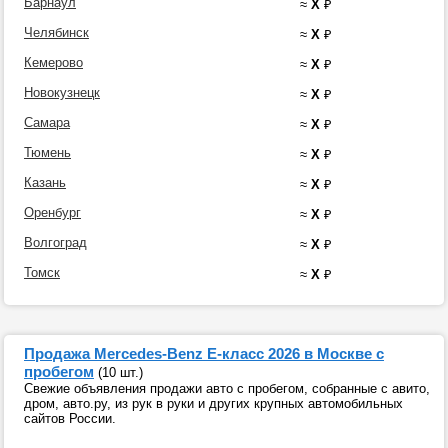
Барнаул
≈
X
₽
Челябинск
≈
X
₽
Кемерово
≈
X
₽
Новокузнецк
≈
X
₽
Самара
≈
X
₽
Тюмень
≈
X
₽
Казань
≈
X
₽
Оренбург
≈
X
₽
Волгоград
≈
X
₽
Томск
≈
X
₽
Продажа Mercedes-Benz E-класс 2026 в Москве с
пробегом
(10 шт.)
Свежие объявления продажи авто с пробегом, собранные с авито,
дром, авто.ру, из рук в руки и других крупных автомобильных
сайтов России.