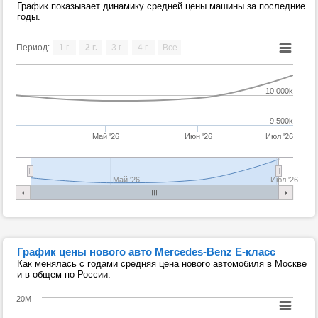
График показывает динамику средней цены машины за последние
годы.
Период:
1 г.
2 г.
3 г.
4 г.
Все
10,000k
9,500k
Май '26
Июн '26
Июл '26
Май '26
Июл '26
График цены нового авто Mercedes-Benz E-класс
Как менялась с годами средняя цена нового автомобиля в Москве
и в общем по России.
20M