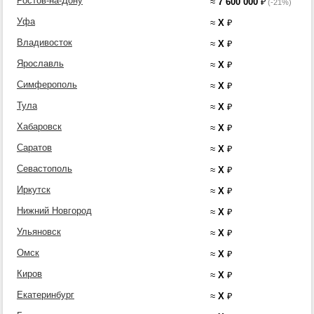
Ростов-на-Дону
≈
7 600 000
₽
(-21%)
Уфа
≈
X
₽
Владивосток
≈
X
₽
Ярославль
≈
X
₽
Симферополь
≈
X
₽
Тула
≈
X
₽
Хабаровск
≈
X
₽
Саратов
≈
X
₽
Севастополь
≈
X
₽
Иркутск
≈
X
₽
Нижний Новгород
≈
X
₽
Ульяновск
≈
X
₽
Омск
≈
X
₽
Киров
≈
X
₽
Екатеринбург
≈
X
₽