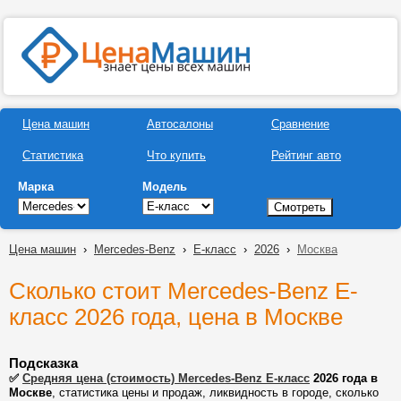
Цена машин
Автосалоны
Сравнение
Статистика
Что купить
Рейтинг авто
Марка
Модель
Цена машин
›
Mercedes-Benz
›
E-класс
›
2026
›
Москва
Сколько стоит Mercedes-Benz E-
класс 2026 года, цена в Москве
Подсказка
✅
Средняя цена (стоимость) Mercedes-Benz E-класс
2026 года в
Москве
, статистика цены и продаж, ликвидность в городе, сколько