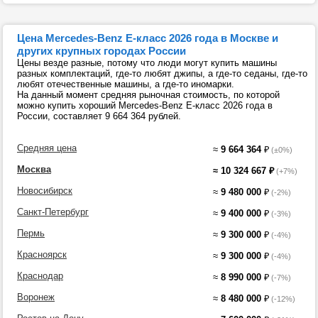
Цена Mercedes-Benz E-класс 2026 года в Москве и
других крупных городах России
Цены везде разные, потому что люди могут купить машины
разных комплектаций, где-то любят джипы, а где-то седаны, где-то
любят отечественные машины, а где-то иномарки.
На данный момент средняя рыночная стоимость, по которой
можно купить хороший Mercedes-Benz E-класс 2026 года в
России, составляет 9 664 364 рублей.
Средняя цена
≈
9 664 364
₽
(±0%)
Москва
≈
10 324 667
₽
(+7%)
Новосибирск
≈
9 480 000
₽
(-2%)
Санкт-Петербург
≈
9 400 000
₽
(-3%)
Пермь
≈
9 300 000
₽
(-4%)
Красноярск
≈
9 300 000
₽
(-4%)
Краснодар
≈
8 990 000
₽
(-7%)
Воронеж
≈
8 480 000
₽
(-12%)