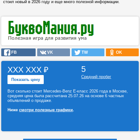
стоил новый в 2026 году и еще много полезной информации.
FB
VK
TW
OK
5
ХХХ ХХХ
₽
Средний пробег
Показать цену
Вот сколько стоит Mercedes-Benz E-класс 2026 года в Москве,
средняя цена была рассчитана 25.07.26 на основе 6 частных
объявлений о продаже.
Ниже
смотри полезные графики
.