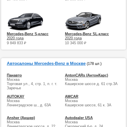
Mercedes-Benz S-класс
Mercedes-Benz SL-класс
2020 года
2020 года
9 849 833
₽
10 345 000
₽
Автосалоны Mercedes-Benz в Москве
(178 шт.)
Панавто
AntonCARs (АнтонКарс)
Москва
Москва
Торговая ул., 4, стр. 1, п. г. т.
Каширское шоссе д. 61 стр.3А
Заречье
AUTOKAY
AMCAR
Москва
Москва
Ленинградское ш., д. 63А
Каширское шоссе, 61 к. 3А
Ansher (Аншер)
Autodealer USA
Москва
Москва
Ленинградское шоссе, д. 22
Смоленский б-р, д. 24