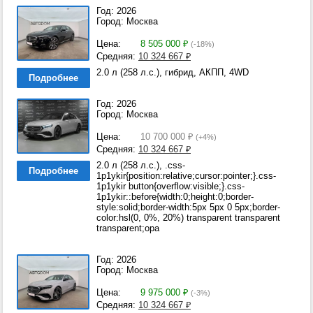
Год: 2026
Город: Москва
Цена:
8 505 000
₽
(-18%)
Средняя:
10 324 667
₽
2.0 л (258 л.с.), гибрид, АКПП, 4WD
Подробнее
Год: 2026
Город: Москва
Цена:
10 700 000
₽
(+4%)
Средняя:
10 324 667
₽
2.0 л (258 л.с.), .css-
Подробнее
1p1ykir{position:relative;cursor:pointer;}.css-
1p1ykir button{overflow:visible;}.css-
1p1ykir::before{width:0;height:0;border-
style:solid;border-width:5px 5px 0 5px;border-
color:hsl(0, 0%, 20%) transparent transparent
transparent;opa
Год: 2026
Город: Москва
Цена:
9 975 000
₽
(-3%)
Средняя:
10 324 667
₽