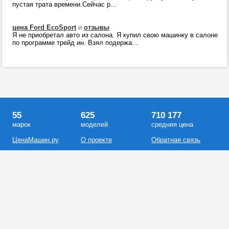
пустая трата времени.Сейчас р...
цена Ford EcoSport
и
отзывы
Я не приобретал авто из салона. Я купил свою машинку в салоне
по программе трейд ин. Взял подержа...
55
625
710 177
марок
моделей
средняя цена
ЦенаМашин.ру
О проекте
Обратная связь