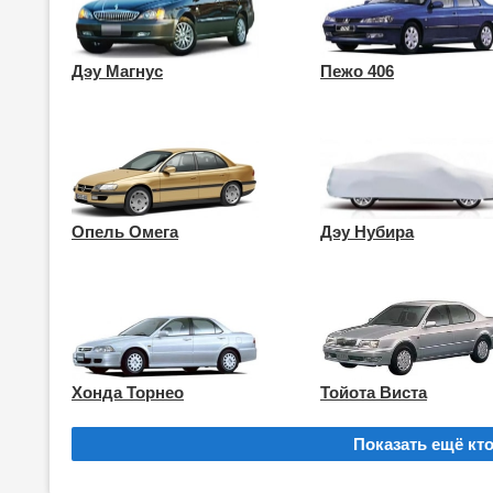
Дэу Магнус
Пежо 406
Опель Омега
Дэу Нубира
Хонда Торнео
Тойота Виста