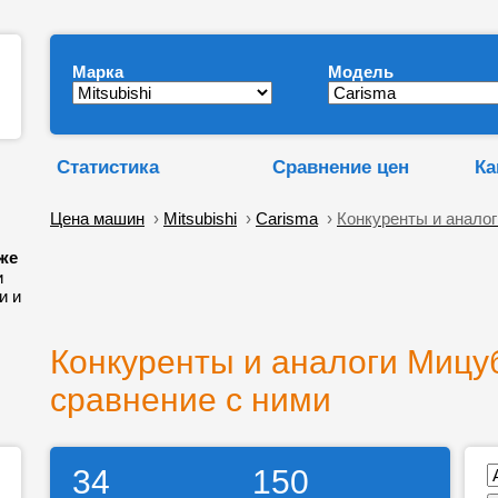
Марка
Модель
Статистика
Сравнение цен
Ка
Цена машин
›
Mitsubishi
›
Carisma
›
Конкуренты и аналог
же
и
и и
Конкуренты и аналоги Мицу
сравнение с ними
34
150