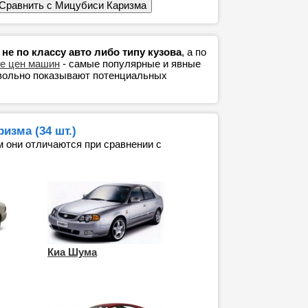
е по классу авто либо типу кузова
, а по
е цен машин
- самые популярные и явные
евольно показывают потенциальных
изма (34 шт.)
м они отличаются при сравнении с
Киа Шума