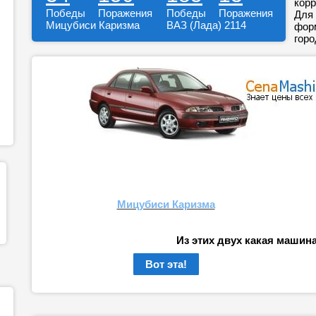
корр
Победы
Поражения
Победы
Поражения
Для 
Мицубиси Каризма
ВАЗ (Лада) 2114
форм
горо
Мицубиси Каризма
Из этих двух какая машин
Вот эта!