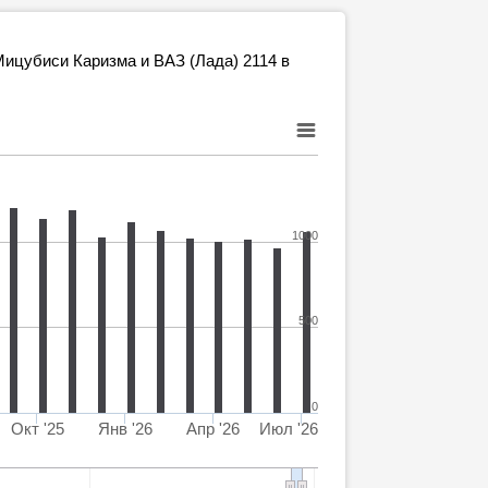
ицубиси Каризма и ВАЗ (Лада) 2114 в
1000
500
0
Окт '25
Янв '26
Апр '26
Июл '26