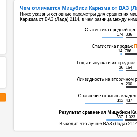
Чем отличается Мицубиси Каризма от ВАЗ (Ла
Ниже указаны основные параметры для сравнения ма
Каризма от ВАЗ (Лада) 2114, в чем разница между ними
Статистика средней це
174
336
Статистика продаж
П
14
786
Годы выпуска и их средние
36
164
Ликвидность на вторичном 
x
200
Сравнение отзывов владе
313
437
Результат сравнения Мицубиси Кар
537
1 923
Выходит, что лучше ВАЗ (Лада) 2114