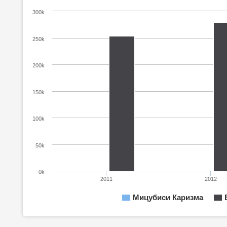
300k
250k
200k
150k
100k
50k
0k
2011
2012
Мицубиси Каризма