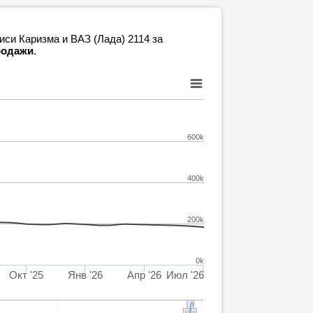
иси Каризма и ВАЗ (Лада) 2114 за
продажи
.
600k
400k
200k
0k
Окт '25
Янв '26
Апр '26
Июл '26