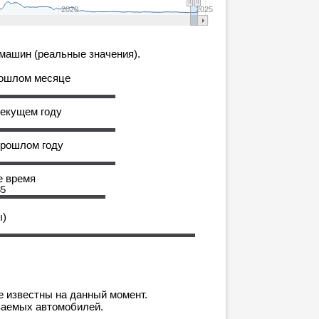
2020
2025
машин (реальные значения).
рошлом месяце
текущем году
прошлом году
е время
35
ы)
е известны на данный момент.
ваемых автомобилей.