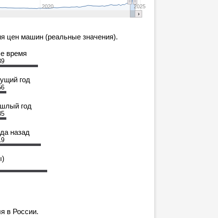
2020
2025
я цен машин (реальные значения).
се время
39
кущий год
56
ошлый год
85
ода назад
19
ы)
я в России.