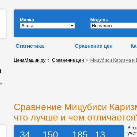
Марка
Модель
Статистика
Сравнение цен
Ка
ЦенаМашин.ру
›
Сравнение цен
›
Мицубиси Каризма и 
)
е -
Сравнение Мицубиси Каризм
что лучше и чем отличается
В эт
34
150
185
13
учет