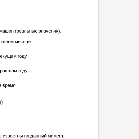
машин (реальные значения).
рошлом месяце
текущем году
прошлом году
е время
ы)
е известны на данный момент.