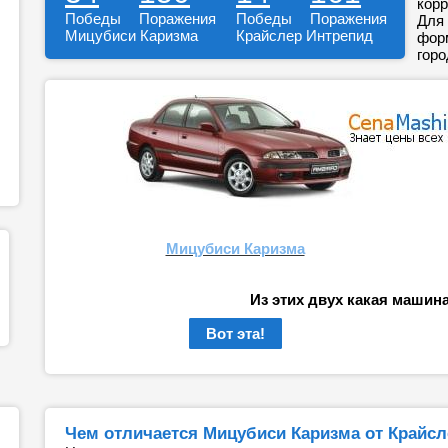
корр
Победы
Поражения
Победы
Поражения
Для 
Мицубиси Каризма
Крайслер Интрепид
форм
горо
Мицубиси Каризма
Из этих двух какая машин
Вот эта!
Чем отличается Мицубиси Каризма от Крайсл