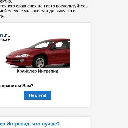
ектно.
точного сравнения цен авто воспользуйтесь
ой слева с указанием года выпуска и
да.
Крайслер Интрепид
а нравится Вам?
Нет, эта!
ер Интрепид, что лучше?