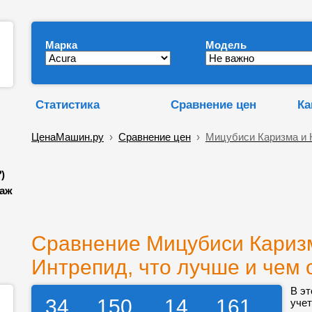
Марка
Модель
Статистика
Сравнение цен
Ка
ЦенаМашин.ру
›
Сравнение цен
›
Мицубиси Каризма и 
)
даж
Сравнение Мицубиси Кариз
Интрепид, что лучше и чем 
В эт
34
150
14
161
учет