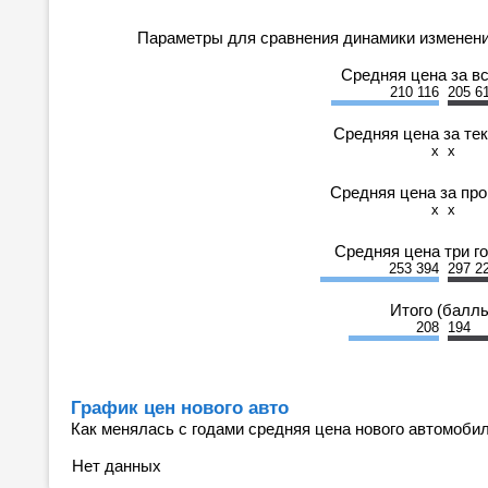
Параметры для сравнения динамики изменени
Средняя цена за в
210 116
205 6
Средняя цена за те
x
x
Средняя цена за пр
x
x
Средняя цена три г
253 394
297 2
Итого (балл
208
194
График цен нового авто
Как менялась с годами средняя цена нового автомобил
Нет данных