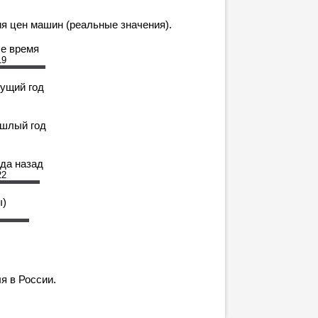
я цен машин (реальные значения).
се время
19
кущий год
ошлый год
ода назад
22
ы)
я в России.