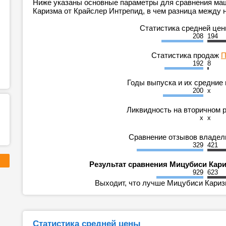
Ниже указаны основные параметры для сравнения ма
Каризма от Крайслер Интрепид, в чем разница между н
Статистика средней це
208
194
Статистика продаж
П
192
8
Годы выпуска и их средние
200
x
Ликвидность на вторичном 
x
x
Сравнение отзывов владе
329
421
Результат сравнения Мицубиси Кар
929
623
Выходит, что лучше Мицубиси Каризм
Статистика средней цены