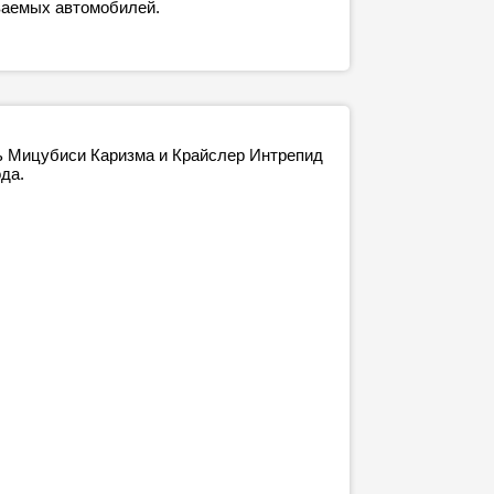
ваемых автомобилей.
ть Мицубиси Каризма и Крайслер Интрепид
ода.