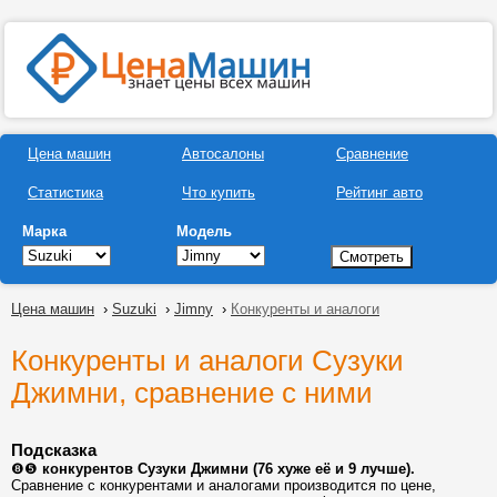
Цена машин
Автосалоны
Сравнение
Статистика
Что купить
Рейтинг авто
Марка
Модель
Цена машин
›
Suzuki
›
Jimny
›
Конкуренты и аналоги
Конкуренты и аналоги Сузуки
Джимни, сравнение с ними
Подсказка
❽❺
конкурентов Сузуки Джимни (76 хуже её и 9 лучше).
Сравнение с конкурентами и аналогами производится по цене,