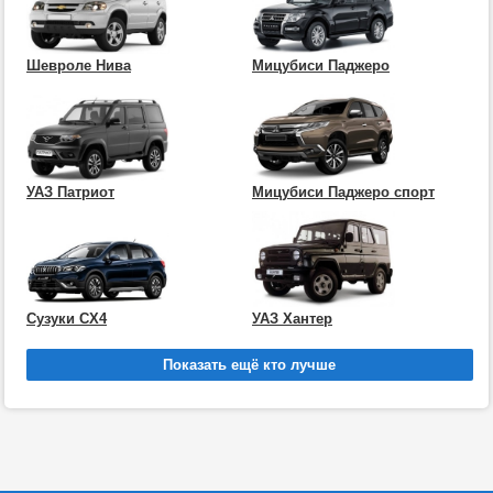
Шевроле Нива
Мицубиси Паджеро
УАЗ Патриот
Мицубиси Паджеро спорт
Сузуки СХ4
УАЗ Хантер