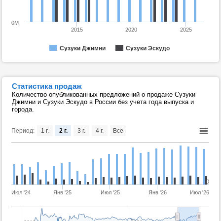
0M
2015
2020
2025
Сузуки Джимни
Сузуки Эскудо
Статистика продаж
Количество опубликованных предложений о продаже Сузуки
Джимни и Сузуки Эскудо в России без учета года выпуска и
города.
Период:
1 г.
2 г.
3 г.
4 г.
Все
0
Июл '24
Янв '25
Июл '25
Янв '26
Июл '26