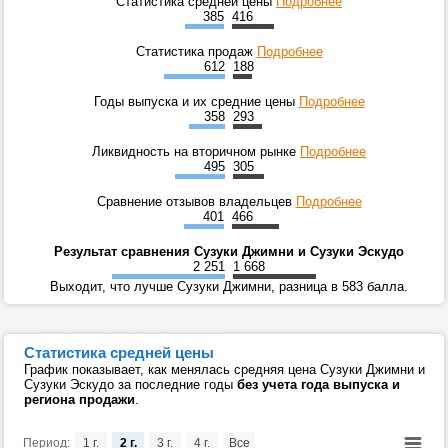
Статистика средней цены
Подробнее
385
416
Статистика продаж
Подробнее
612
188
Годы выпуска и их средние цены
Подробнее
358
293
Ликвидность на вторичном рынке
Подробнее
495
305
Сравнение отзывов владельцев
Подробнее
401
466
Результат сравнения Сузуки Джимни и Сузуки Эскудо
2 251
1 668
Выходит, что лучше Сузуки Джимни, разница в 583 балла.
Статистика средней цены
График показывает, как менялась средняя цена Сузуки Джимни и
Сузуки Эскудо за последние годы
без учета года выпуска и
региона продажи
.
Период:
1 г.
2 г.
3 г.
4 г.
Все