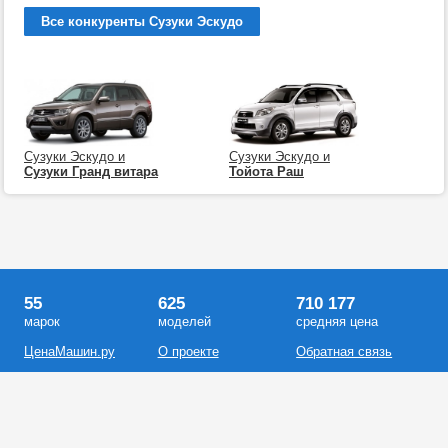
Все конкуренты Сузуки Эскудо
Сузуки Эскудо и
Сузуки Эскудо и
Сузуки Гранд витара
Тойота Раш
55
625
710 177
марок
моделей
средняя цена
ЦенаМашин.ру
О проекте
Обратная связь