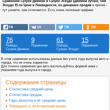
Сравнение Сузуки Джимни и Сузуки Эскудо (Джимни лучше, чем
Эскудо ❓) по Цене и Ликвидности, по динамике продаж
и прочее -
тут узнаете, чем отличаются. Есть очень полезные графики.
FB
VK
TW
OK
76
9
61
15
Победы
Поражения
Победы
Поражения
Сузуки Джимни
Сузуки Эскудо
В этом сравнении использованы данные без учета года выпуска авто и
города, что не очень корректно.
Для точного сравнения цен авто воспользуйтесь формой ниже с
указанием года выпуска и города.
Содержание страницы:
Статистика средней цены
Статистика продаж
Годы выпуска и их средние цены
Ликвидность на вторичном рынке