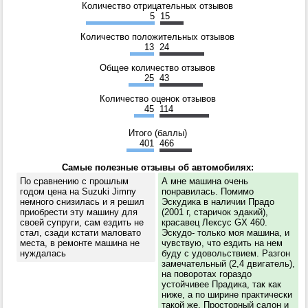
Количество отрицательных отзывов
5
15
Количество положительных отзывов
13
24
Общее количество отзывов
25
43
Количество оценок отзывов
45
114
Итого (баллы)
401
466
Самые полезные отзывы об автомобилях:
По сравнению с прошлым
А мне машина очень
годом цена на Suzuki Jimny
понравилась. Помимо
немного снизилась и я решил
Эскудика в наличии Прадо
приобрести эту машину для
(2001 г, старичок эдакий),
своей супруги, сам ездить не
красавец Лексус GX 460.
стал, сзади кстати маловато
Эскудо- только моя машина, и
места, в ремонте машина не
чувствую, что ездить на нем
нуждалась
буду с удовольствием. Разгон
замечательный (2,4 двигатель),
на поворотах гораздо
устойчивее Прадика, так как
ниже, а по ширине практически
такой же. Просторный салон и