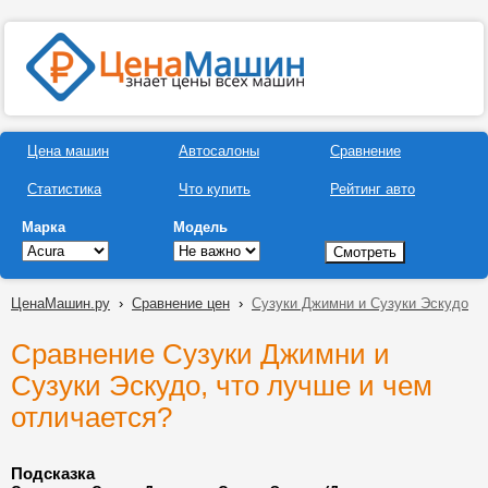
Цена машин
Автосалоны
Сравнение
Статистика
Что купить
Рейтинг авто
Марка
Модель
ЦенаМашин.ру
›
Сравнение цен
›
Сузуки Джимни и Сузуки Эскудо
Сравнение Сузуки Джимни и
Сузуки Эскудо, что лучше и чем
отличается?
Подсказка