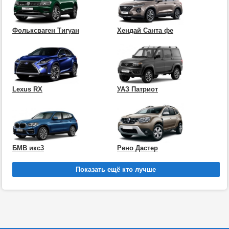
Фольксваген Тигуан
Хендай Санта фе
Lexus RX
УАЗ Патриот
БМВ икс3
Рено Дастер