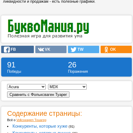
ликвидности и продажам - есть полезные графики.
FB
VK
TW
OK
91
26
Победы
Поражения
Содержание страницы:
Всё о
Volkswagen Touareg
Конкуренты, которые хуже
(91)
Конкуренты, которые лучше