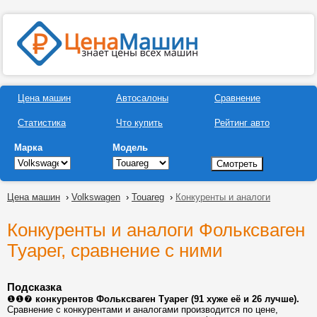
Цена машин
Автосалоны
Сравнение
Статистика
Что купить
Рейтинг авто
Марка
Модель
Цена машин
›
Volkswagen
›
Touareg
›
Конкуренты и аналоги
Конкуренты и аналоги Фольксваген
Туарег, сравнение с ними
Подсказка
❶❶❼
конкурентов Фольксваген Туарег (91 хуже её и 26 лучше).
Сравнение с конкурентами и аналогами производится по цене,