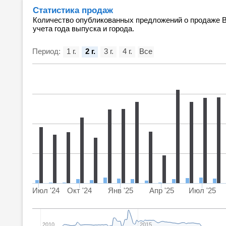
Статистика продаж
Количество опубликованных предложений о продаже ВА
учета года выпуска и города.
Период:
1 г.
2 г.
3 г.
4 г.
Все
Июл '24
Окт '24
Янв '25
Апр '25
Июл '25
2010
2015