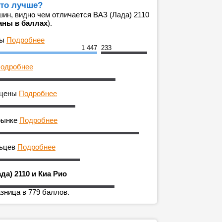
что лучше?
ин, видно чем отличается ВАЗ (Лада) 2110
аны в баллах
).
ны
Подробнее
1 447
233
одробнее
 цены
Подробнее
рынке
Подробнее
льцев
Подробнее
да) 2110 и Киа Рио
азница в 779 баллов.