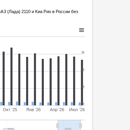
З (Лада) 2110 и Киа Рио в России без
3k
2k
1k
0k
Окт '25
Янв '26
Апр '26
Июл '26
2020
2025