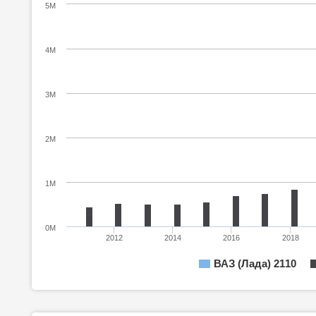
5M
4M
3M
2M
1M
0M
2012
2014
2016
2018
ВАЗ (Лада) 2110