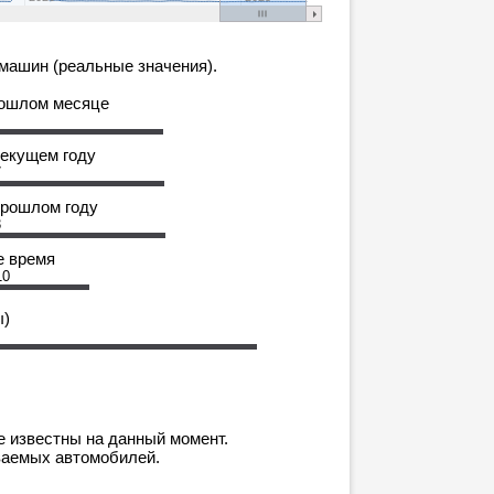
машин (реальные значения).
рошлом месяце
текущем году
7
прошлом году
3
е время
10
ы)
е известны на данный момент.
ваемых автомобилей.