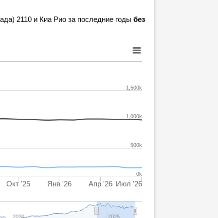
ада) 2110 и Киа Рио за последние годы
без
1,500k
1,000k
500k
0k
Окт '25
Янв '26
Апр '26
Июл '26
2020
2025