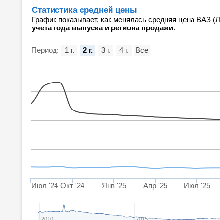
Статистика средней цены
График показывает, как менялась средняя цена ВАЗ (Л
учета года выпуска и региона продажи
.
Период:
1 г.
2 г.
3 г.
4 г.
Все
Июл '24
Окт '24
Янв '25
Апр '25
Июл '25
2010
2015