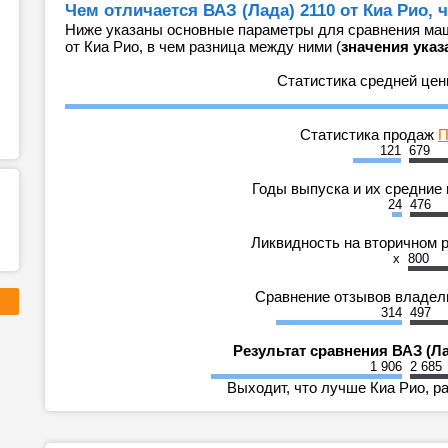
Чем отличается ВАЗ (Лада) 2110 от Киа Рио, 
Ниже указаны основные параметры для сравнения маш
от Киа Рио, в чем разница между ними (
значения указ
Статистика средней це
Статистика продаж
П
121
679
Годы выпуска и их средние
24
476
Ликвидность на вторичном 
x
800
Сравнение отзывов владе
314
497
Результат сравнения ВАЗ (Ла
1 906
2 685
Выходит, что лучше Киа Рио, р