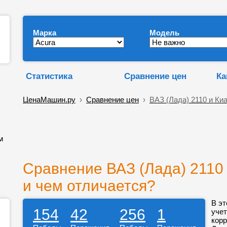
Марка
Модель
Статистика
Сравнение цен
Ка
ЦенаМашин.ру
›
Сравнение цен
›
ВАЗ (Лада) 2110 и Ки
м
Сравнение ВАЗ (Лада) 2110 
и чем отличается?
В эт
154
42
256
1
учет
корр