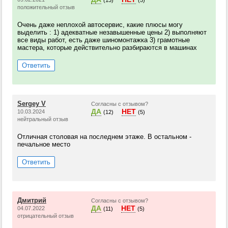
(13)
(5)
положительный отзыв
Очень даже неплохой автосервис, какие плюсы могу
выделить : 1) адекватные незавышенные цены 2) выполняют
все виды работ, есть даже шиномонтажка 3) грамотные
мастера, которые действительно разбираются в машинах
Ответить
Sergey V
Согласны с отзывом?
ДА
НЕТ
10.03.2024
(12)
(5)
нейтральный отзыв
Отличная столовая на последнем этаже. В остальном -
печальное место
Ответить
Дмитрий
Согласны с отзывом?
ДА
НЕТ
04.07.2022
(11)
(5)
отрицательный отзыв