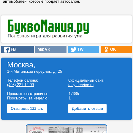
автомобилей, которые продает автосалон.
FB
VK
TW
OK
Москва,
1-й Митинский переулок, д. 25
Телефон салона:
Официальный сайт:
(495) 221-12-99
rally-service.ru
Просмотров страницы:
17385
Просмотры за неделю:
1
Отзывов: 133 шт.
Добавить отзыв