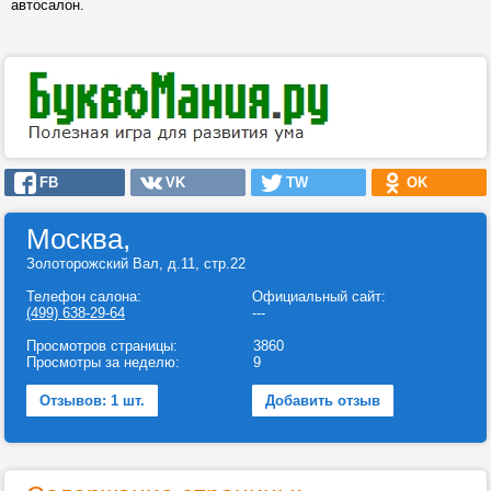
автосалон.
FB
VK
TW
OK
Москва,
Золоторожский Вал, д.11, стр.22
Телефон салона:
Официальный сайт:
(499) 638-29-64
---
Просмотров страницы:
3860
Просмотры за неделю:
9
Отзывов: 1 шт.
Добавить отзыв