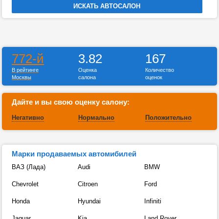
772-й
3.82
167
В рейтинге
Оценка
Количество
Москвы
салона
оценок
Дайте и вы свою оценку салону:
Негативно
Нормально
Положительно
Марки продаваемых автомибилей
ВАЗ (Лада)
Audi
BMW
Chevrolet
Citroen
Ford
Honda
Hyundai
Infiniti
Jaguar
Kia
Land Rover