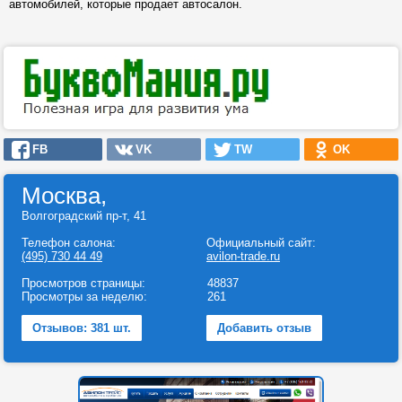
автомобилей, которые продает автосалон.
FB
VK
TW
OK
Москва,
Волгоградский пр-т, 41
Телефон салона:
Официальный сайт:
(495) 730 44 49
avilon-trade.ru
Просмотров страницы:
48837
Просмотры за неделю:
261
Отзывов: 381 шт.
Добавить отзыв