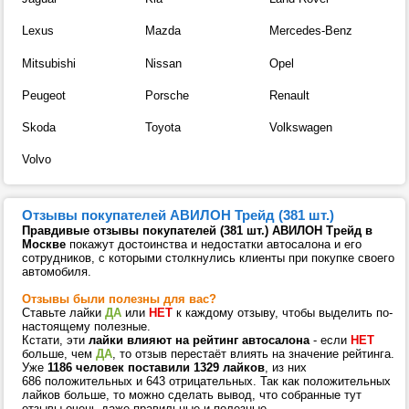
Lexus
Mazda
Mercedes-Benz
Mitsubishi
Nissan
Opel
Peugeot
Porsche
Renault
Skoda
Toyota
Volkswagen
Volvo
Отзывы покупателей АВИЛОН Трейд (381 шт.)
Правдивые отзывы покупателей (381 шт.) АВИЛОН Трейд в
Москве
покажут достоинства и недостатки автосалона и его
сотрудников, с которыми столкнулись клиенты при покупке своего
автомобиля.
Отзывы были полезны для вас?
Ставьте лайки
ДА
или
НЕТ
к каждому отзыву, чтобы выделить по-
настоящему полезные.
Кстати, эти
лайки влияют на рейтинг автосалона
- если
НЕТ
больше, чем
ДА
, то отзыв перестаёт влиять на значение рейтинга.
Уже
1186 человек поставили 1329 лайков
, из них
686 положительных и 643 отрицательных. Так как положительных
лайков больше, то можно сделать вывод, что собранные тут
отзывы очень даже правильные и полезные.