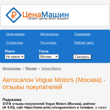
Цена машин
Автосалоны
Сравнение
Статистика
Что купить
Рейтинг авто
Марка
Город
Автосалоны
›
Москва
›
Vogue Motors
Автосалон Vogue Motors (Москва) -
отзывы покупателей
Подсказка
①⑦③ отзыва покупателей Vogue Motors (Москва), рейтинг
(★ 4.03), сайт https://www.avito.ru/voguemotors и телефон
, а также