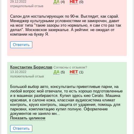
ДА
НЕТ
29.12.2022
(4)
(0)
отрицательный отзыв
Салон для ностальгирующих по 90-м. Выглядит, как сарай.
Менеджер культурными условностями не заморочен, давит
на мозг типа "такие зазоры это нормально, я сам сто раз так
делал". Московское зазеркалье. А рейтинг. не ожидал от
компании на букву Я.
Ответить
Константин Борислав
Согласны с отзывом?
ДА
НЕТ
13.10.2022
(5)
(1)
положительный отзыв
Большой выбор авто, консультанты приветливые парни, на
любой вопрос мой отвечали, то есть хорошо подготовленные
и в машинах разбираются. Купил здесь кию Cerato. Машина
красивая, в салоне кожа, классная аудиосистема климат
контроль, круиз контроль, защита от ударения, помощь для
парковки, комплектацию купил полную. Оформление
документов не заняло мн...
Показать целиком
Ответить