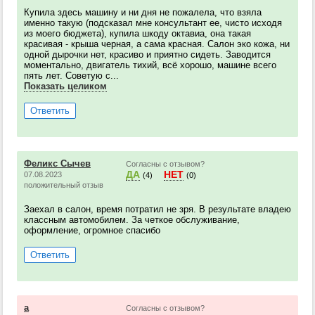
Купила здесь машину и ни дня не пожалела, что взяла
именно такую (подсказал мне консультант ее, чисто исходя
из моего бюджета), купила шкоду октавиа, она такая
красивая - крыша черная, а сама красная. Салон эко кожа, ни
одной дырочки нет, красиво и приятно сидеть. Заводится
моментально, двигатель тихий, всё хорошо, машине всего
пять лет. Советую с...
Показать целиком
Ответить
Феликс Сычев
Согласны с отзывом?
ДА
НЕТ
07.08.2023
(4)
(0)
положительный отзыв
Заехал в салон, время потратил не зря. В результате владею
классным автомобилем. За четкое обслуживание,
оформление, огромное спасибо
Ответить
a
Согласны с отзывом?