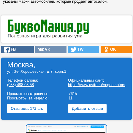
указаны марки автомобилей, которые продает автосалон.
FB
VK
TW
OK
Москва,
ул. 3-я Хорошевская, д.7, корп.1
Телефон салона:
Официальный сайт:
(958) 498-08-58
https://www.avito.ru/voguemotors
Просмотров страницы:
7615
Просмотры за неделю:
11
Отзывов: 173 шт.
Добавить отзыв