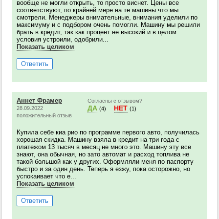
вообще не могли открыть, то просто виснет. Цены все
соответствуют, по крайней мере на те машины что мы
смотрели. Менеджеры внимательные, внимания уделили по
максимуму и с подбором очень помогли. Машину мы решили
брать в кредит, так как процент не высокий и в целом
условия устроили, одобрили...
Показать целиком
Ответить
Аннет Фрамер
Согласны с отзывом?
ДА
НЕТ
28.09.2022
(4)
(1)
положительный отзыв
Купила себе киа рио по программе первого авто, получилась
хорошая скидка. Машину взяла в кредит на три года с
платежом 13 тысяч в месяц не много это. Машину эту все
знают, она обычная, но зато автомат и расход топлива не
такой большой как у других. Оформляли меня по паспорту
быстро и за один день. Теперь я езжу, пока осторожно, но
успокаивает что е...
Показать целиком
Ответить