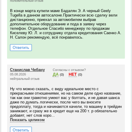
положительный отзыв
В конце марта купили маме Бадалян Э. А черный Geely
Tugella в данном автосалоне.Практически всю сделку вели
дистанционно, приехал за автомобилем выбрав
дополнительное оборудование и пода в заявку через
телефон. Отдельное Спасибо менеджеру по продажам
Киселеву Ю. Л. и сотруднику отдела кредитования Саенко А.
Н. Салон рекомендую, всё понравилось.
Ответить
Станислав Чебану
Согласны с отзывом?
ДА
НЕТ
05.08.2026
(0)
(0)
нейтральный отзыв
Ну что можно сказать, с виду идеальное место с
прекрасными отношениями, но на самом деле одно название,
так как они грамотно умеют вас у болтать, и не давая шанса
даже по думать логически, после чего вы вносите
предоплату, тогда и начинаются качели, то машину в трейдин
занижают, и сразу же в кредит еще на 200 т. р обязательно
добавят, нет слов коро...
Показать целиком
Ответить