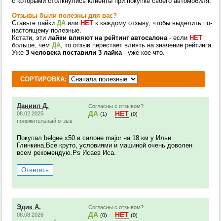
с которыми столкнулись клиенты при покупке своего автомобиля.
Отзывы были полезны для вас?
Ставьте лайки
ДА
или
НЕТ
к каждому отзыву, чтобы выделить по-
настоящему полезные.
Кстати, эти
лайки влияют на рейтинг автосалона
- если
НЕТ
больше, чем
ДА
, то отзыв перестаёт влиять на значение рейтинга.
Уже
3 человека поставили 3 лайка
- уже кое-что.
СОРТИРОВКА:
Даниил Д.
Согласны с отзывом?
ДА
НЕТ
08.02.2025
(1)
(0)
положительный отзыв
Покупал belgee x50 в салоне major на 18 км у Ильи
Глинкина.Все круто, условиями и машиной очень доволен
всем рекомендую.Ps Исаев Иса.
Ответить
Эдик А.
Согласны с отзывом?
ДА
НЕТ
08.08.2026
(0)
(0)