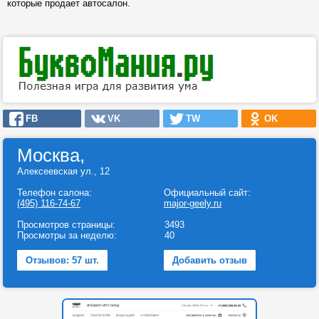
которые продает автосалон.
FB
VK
TW
OK
Москва,
Алексеевская ул., 12
Телефон салона:
Официальный сайт:
(495) 116-74-67
major-geely.ru
Просмотров страницы:
3493
Просмотры за неделю:
40
Отзывов: 57 шт.
Добавить отзыв