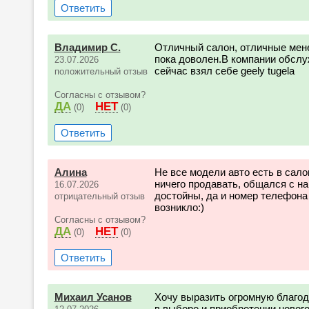
Ответить
Владимир С.
Отличный салон, отличные мен
пока доволен.В компании обслуж
23.07.2026
сейчас взял себе geely tugela
положительный отзыв
Согласны с отзывом?
ДА
НЕТ
(0)
(0)
Ответить
Алина
Не все модели авто есть в сал
ничего продавать, общался с н
16.07.2026
достойны, да и номер телефона 
отрицательный отзыв
возникло:)
Согласны с отзывом?
ДА
НЕТ
(0)
(0)
Ответить
Михаил Усанов
Хочу выразить огромную благод
в выборе и приобретении нового