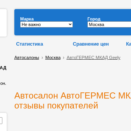
Марка
Город
Статистика
Сравнение цен
К
Автосалоны
›
Москва
›
АвтоГЕРМЕС МКАД Geely
КАД
он.
Автосалон АвтоГЕРМЕС МКА
отзывы покупателей