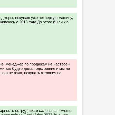
еджеры, покупаю уже четвертую машину,
иваюсь с 2013 года.До этого были kia,
оне, менеджер по продажам не настроен
ами как будто делал одолжение и мы не
наш не взял, покупать желания не
арность сотрудникам салона за помощь
 автомобиля Geely Atlas 2023. Куашев