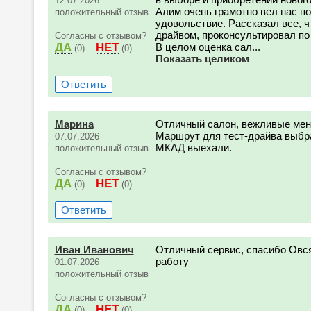
12.07.2026
Алим очень грамотно вел нас п
положительный отзыв
удовольствие. Рассказал все, ч
драйвом, проконсультировал по
Согласны с отзывом?
ДА
НЕТ
В целом оценка сал...
(0)
(0)
Показать целиком
Ответить
Марина
Отличный салон, вежливые мене
Маршрут для тест-драйва выбран
07.07.2026
МКАД выехали.
положительный отзыв
Согласны с отзывом?
ДА
НЕТ
(0)
(0)
Ответить
Иван Иванович
Отличный сервис, спасибо Овс
работу
01.07.2026
положительный отзыв
Согласны с отзывом?
ДА
НЕТ
(0)
(0)