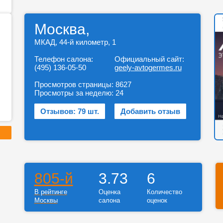
Москва,
МКАД, 44-й километр, 1
Телефон салона:
Официальный сайт:
(495) 136-05-50
geely-avtogermes.ru
Просмотров страницы:
8627
Просмотры за неделю:
24
Отзывов: 79 шт.
Добавить отзыв
805-й
3.73
6
В рейтинге
Оценка
Количество
Москвы
салона
оценок