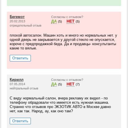
Бегемот
Согласны с отзывом?
ДА
НЕТ
20.02.2013
(5)
(5)
отрицательный отзыв
плохой автосалон. Машин хоть и много но нормальных нет. у
одной дверь не закрывается у другой стекло не опускается,
короче с предпродажкой беда. Да и продавцы- консультанты
какие то вялые.
Ответить
Кирилл
Согласны с отзывом?
ДА
НЕТ
07.05.2014
(5)
(7)
нейтральный отзыв
С виду нормальный салон, вчера рекламу их видел - по
телефону обрадовали что имеется есть нужная машина.
Странно что отзывов про ЭКЗОТИК АВТО в Москве давно
нет, как так. Народ, ау, как оно там?
Ответить