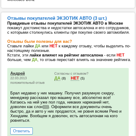
Отзывы покупателей ЭКЗОТИК АВТО (3 шт.)
Правдивые отзывы покупателей ЭКЗОТИК АВТО в Москве
покажут достоинства и недостатки автосалона и его сотрудников,
с которыми столкнулись клиенты при покупке своего автомобиля.
Отзывы были полезны для вас?
Ставьте лайки
ДА
или
НЕТ
к каждому отзыву, чтобы выделить по-
настоящему полезные.
Кстати, эти
лайки влияют на рейтинг автосалона
- если
НЕТ
больше, чем
ДА
, то отзыв перестаёт влиять на значение рейтинга.
Андрей
Согласны с отзывом?
ДА
НЕТ
22.03.2013
(8)
(5)
положительный отзыв
Брал недавно у них машину. Получил разумную скидку,
менеджер рассказал про машину все, абсолютно все!
Катаюсь на ней уже пол года, никаких нареканий нет,
доволен как слон))))). Оформили все документы очень
быстро, да и авто у них продаются, не ровня всяким Рено и
Хюндаям. Вообщем я доволен, есть автосалонам на кого
ровняться.
Ответить