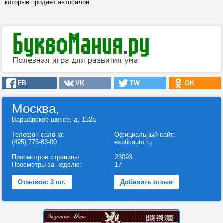
которые продает автосалон.
FB
VK
TW
OK
Москва,
Варшавское шоссе, д. 132а
Телефон салона:
Официальный сайт:
(495) 775-83-00
exoticauto.ru
Просмотров страницы:
23093
Просмотры за неделю:
17
Отзывов: 3 шт.
Добавить отзыв