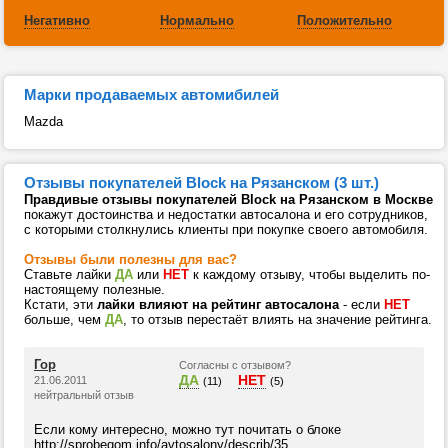
Негативно
Нормально
Положительно
Марки продаваемых автомибилей
Mazda
Отзывы покупателей Block на Рязанском (3 шт.)
Правдивые отзывы покупателей Block на Рязанском в Москве
покажут достоинства и недостатки автосалона и его сотрудников,
с которыми столкнулись клиенты при покупке своего автомобиля.
Отзывы были полезны для вас?
Ставьте лайки
ДА
или
НЕТ
к каждому отзыву, чтобы выделить по-
настоящему полезные.
Кстати, эти
лайки влияют на рейтинг автосалона
- если
НЕТ
больше, чем
ДА
, то отзыв перестаёт влиять на значение рейтинга.
Гор
Согласны с отзывом?
ДА
НЕТ
21.06.2011
(11)
(5)
нейтральный отзыв
Если кому интересно, можно тут почитать о блоке
http://sprobegom.info/avtosalony/describ/35