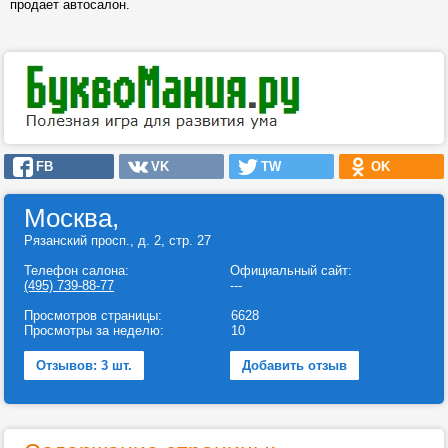
продает автосалон.
FB
VK
TW
OK
Москва,
Рязанский просп., д. 2, стр. 27
Телефон салона:
Официальный сайт:
(495) 739-88-77
---
Просмотров страницы:
6628
Просмотры за неделю:
10
Отзывов: 3 шт.
Добавить отзыв