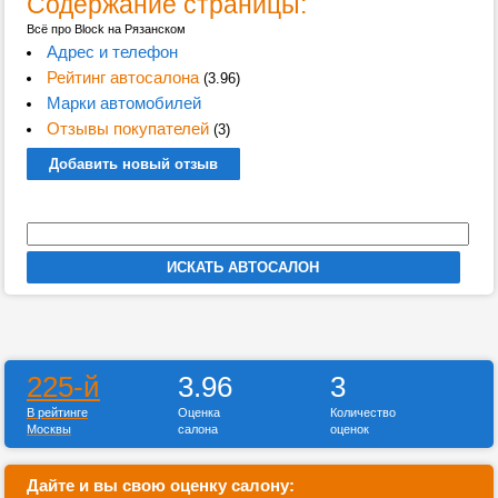
Содержание страницы:
Всё про Block на Рязанском
Адрес и телефон
Рейтинг автосалона
(3.96)
Марки автомобилей
Отзывы покупателей
(3)
Добавить новый отзыв
225-й
3.96
3
В рейтинге
Оценка
Количество
Москвы
салона
оценок
Дайте и вы свою оценку салону: