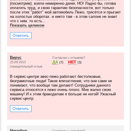
(посмотрим), взяли немеренно денег, НО! Ладно бы, готова
оплатить труд, и свою гарантию безопасности, вот только
после этих "работ" мой автомобиль Пежо, трясётся и прыгает
на холостых оборотах. и никто там - в этом салоне не знает
что с ним. то есть...
Показать целиком
Ответить
Вирус
Согласны с отзывом?
ДА
НЕТ
23.09.2013
(7)
(3)
отрицательный отзыв
В сервис-центре авес-пежо работают бестолковые,
безграмотные люди! Такое впечатление, что они сами не
понимают, что вообще там делают! Сотрудники данного
сервиса относятся к пежо очень плохо. Мне жалко свою
машину! И к этим бракоделам я больше ни ногой! Ужасный
сервис-центр.
Ответить
Никифор
Согласны с отзывом?