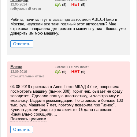
ДА
НЕТ
12.05.2014
(8)
(5)
нейтральный отзыв
Ребята, почитал тут отзывы про автосалон АВЕС-Пежо в
Москве, неужели все таки говяный этот автосалон? Мне
страховая направила для ремонта машины у них - боюсь уже
доверить им мою машину.
Ответить
Елена
Согласны с отзывом?
ДА
НЕТ
13.09.2016
(5)
(5)
отрицательный отзыв
04.08.2016 приехала в Авес Пежо МКАД 47 км, попросила
посмотреть машину (пыжик 308): горит чек, бывает не сразу
заводится. Сделали полную диагностику, и электронику и
механику. Выдали рекомендации. По стоимости больше 100
тыс. руб. Машинке 7 лет, поэтому поверила про "износ".
Купила детали (родные) на экзисте. Отдала на ремонт.
Изначально сообщили,...
Показать целиком
Ответить