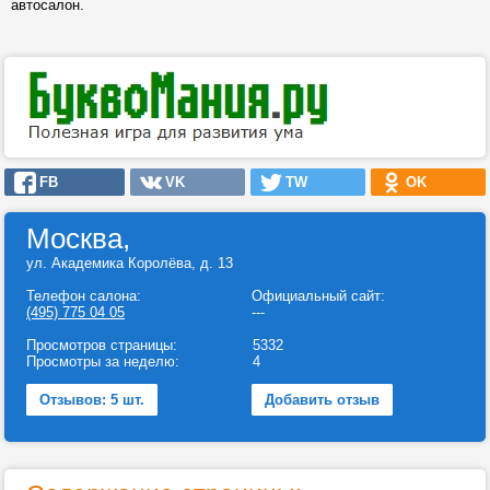
автосалон.
FB
VK
TW
OK
Москва,
ул. Академика Королёва, д. 13
Телефон салона:
Официальный сайт:
(495) 775 04 05
---
Просмотров страницы:
5332
Просмотры за неделю:
4
Отзывов: 5 шт.
Добавить отзыв