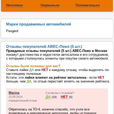
Негативно
Нормально
Положительно
Марки продаваемых автомибилей
Peugeot
Отзывы покупателей АВЕС-Пежо (5 шт.)
Правдивые отзывы покупателей (5 шт.) АВЕС-Пежо в Москве
покажут достоинства и недостатки автосалона и его сотрудников,
с которыми столкнулись клиенты при покупке своего автомобиля.
Отзывы были полезны для вас?
Ставьте лайки
ДА
или
НЕТ
к каждому отзыву, чтобы выделить по-
настоящему полезные.
Кстати, эти
лайки влияют на рейтинг автосалона
- если
НЕТ
больше, чем
ДА
, то отзыв перестаёт влиять на значение рейтинга.
Marina
Согласны с отзывом?
ДА
НЕТ
12.05.2014
(10)
(5)
отрицательный отзыв
Обратилась на ТО-4, конечно спасибо, что учли все
возможные и невозможные неполадки, якобы устранили