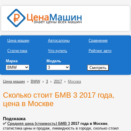
Цена машин
Автосалоны
Сравнение
Статистика
Что купить
Рейтинг авто
Марка
Модель
Цена машин
›
BMW
›
3
›
2017
›
Москва
Сколько стоит БМВ 3 2017 года,
цена в Москве
Подсказка
✅
Средняя цена (стоимость) БМВ 3
2017 года в Москве
,
статистика цены и продаж, ликвидность в городе, сколько стоил