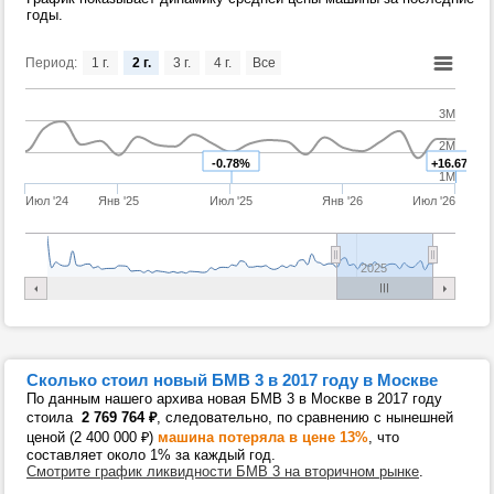
годы.
Период:
1 г.
2 г.
3 г.
4 г.
Все
3M
2M
-0.78%
+16.67%
1M
Июл '24
Янв '25
Июл '25
Янв '26
Июл '26
2025
Сколько стоил новый БМВ 3 в 2017 году в Москве
По данным нашего архива новая БМВ 3 в Москве в 2017 году
стоила
2 769 764
₽
, следовательно, по сравнению с нынешней
ценой (2 400 000
₽
)
машина потеряла в цене 13%
, что
составляет около 1% за каждый год.
Смотрите график ликвидности БМВ 3 на вторичном рынке
.