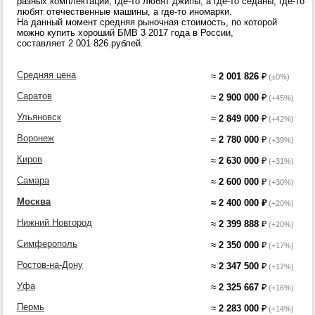
разных комплектаций, где-то любят джипы, а где-то седаны, где-то
любят отечественные машины, а где-то иномарки.
На данный момент средняя рыночная стоимость, по которой
можно купить хороший БМВ 3 2017 года в России,
составляет 2 001 826 рублей.
Средняя цена
≈
2 001 826
₽
(±0%)
Саратов
≈
2 900 000
₽
(+45%)
Ульяновск
≈
2 849 000
₽
(+42%)
Воронеж
≈
2 780 000
₽
(+39%)
Киров
≈
2 630 000
₽
(+31%)
Самара
≈
2 600 000
₽
(+30%)
Москва
≈
2 400 000
₽
(+20%)
Нижний Новгород
≈
2 399 888
₽
(+20%)
Симферополь
≈
2 350 000
₽
(+17%)
Ростов-на-Дону
≈
2 347 500
₽
(+17%)
Уфа
≈
2 325 667
₽
(+16%)
Пермь
≈
2 283 000
₽
(+14%)