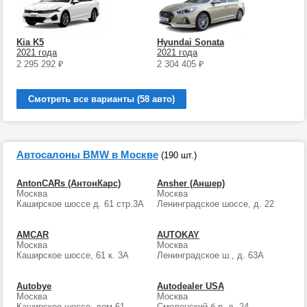
Kia K5
Hyundai Sonata
2021 года
2021 года
2 295 292
₽
2 304 405
₽
Смотреть все варианты (58 авто)
Автосалоны BMW в Москве
(190 шт.)
AntonCARs (АнтонКарс)
Ansher (Аншер)
Москва
Москва
Каширское шоссе д. 61 стр.3А
Ленинградское шоссе, д. 22
AMCAR
AUTOKAY
Москва
Москва
Каширское шоссе, 61 к. 3А
Ленинградское ш., д. 63А
Autobye
Autodealer USA
Москва
Москва
Каширское шоссе, дом 61,
Смоленский б-р, д. 24