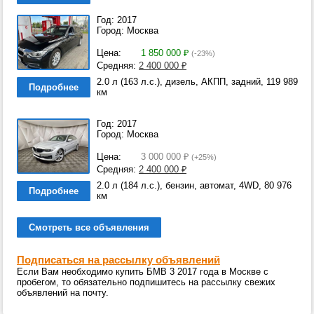
Год: 2017
Город: Москва
Цена:
1 850 000
₽
(-23%)
Средняя:
2 400 000
₽
2.0 л (163 л.с.), дизель, АКПП, задний, 119 989
Подробнее
км
Год: 2017
Город: Москва
Цена:
3 000 000
₽
(+25%)
Средняя:
2 400 000
₽
2.0 л (184 л.с.), бензин, автомат, 4WD, 80 976
Подробнее
км
Смотреть все объявления
Подписаться на рассылку объявлений
Если Вам необходимо купить БМВ 3 2017 года в Москве с
пробегом, то обязательно подпишитесь на рассылку свежих
объявлений на почту.