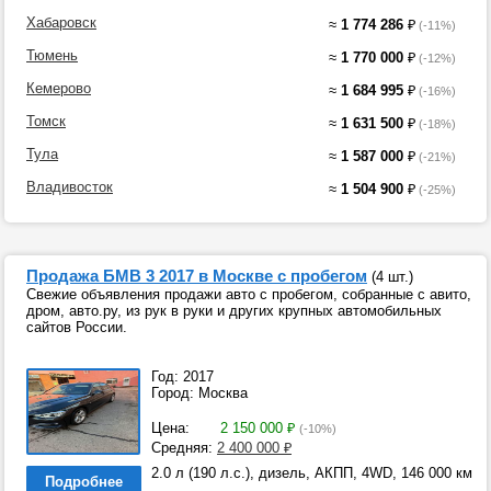
Хабаровск
≈
1 774 286
₽
(-11%)
Тюмень
≈
1 770 000
₽
(-12%)
Кемерово
≈
1 684 995
₽
(-16%)
Томск
≈
1 631 500
₽
(-18%)
Тула
≈
1 587 000
₽
(-21%)
Владивосток
≈
1 504 900
₽
(-25%)
Продажа БМВ 3 2017 в Москве с пробегом
(4 шт.)
Свежие объявления продажи авто с пробегом, собранные с авито,
дром, авто.ру, из рук в руки и других крупных автомобильных
сайтов России.
Год: 2017
Город: Москва
Цена:
2 150 000
₽
(-10%)
Средняя:
2 400 000
₽
2.0 л (190 л.с.), дизель, АКПП, 4WD, 146 000 км
Подробнее