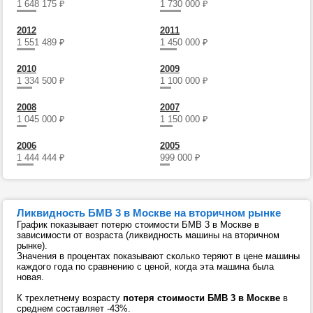
1 648 175
₽
1 730 000
₽
2012
2011
1 551 489
₽
1 450 000
₽
2010
2009
1 334 500
₽
1 100 000
₽
2008
2007
1 045 000
₽
1 150 000
₽
2006
2005
1 444 444
₽
999 000
₽
Ликвидность БМВ 3 в Москве на вторичном рынке
График показывает потерю стоимости БМВ 3 в Москве в
зависимости от возраста (ликвидность машины на вторичном
рынке).
Значения в процентах показывают сколько теряют в цене машины
каждого года по сравнению с ценой, когда эта машина была
новая.
К трехлетнему возрасту
потеря стоимости БМВ 3 в Москве
в
среднем составляет -43%.