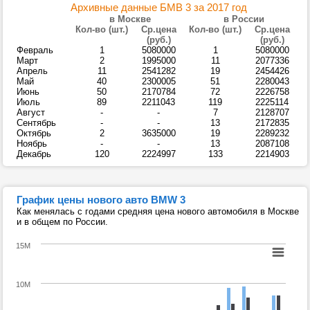
Архивные данные БМВ 3 за 2017 год
в Москве
в России
Кол-во (шт.)
Ср.цена
Кол-во (шт.)
Ср.цена
(руб.)
(руб.)
Февраль
1
5080000
1
5080000
Март
2
1995000
11
2077336
Апрель
11
2541282
19
2454426
Май
40
2300005
51
2280043
Июнь
50
2170784
72
2226758
Июль
89
2211043
119
2225114
Август
-
-
7
2128707
Сентябрь
-
-
13
2172835
Октябрь
2
3635000
19
2289232
Ноябрь
-
-
13
2087108
Декабрь
120
2224997
133
2214903
График цены нового авто BMW 3
Как менялась с годами средняя цена нового автомобиля в Москве
и в общем по России.
15M
10M