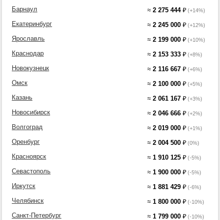
Барнаул
≈
2 275 444
₽
(+14%)
Екатеринбург
≈
2 245 000
₽
(+12%)
Ярославль
≈
2 199 000
₽
(+10%)
Краснодар
≈
2 153 333
₽
(+8%)
Новокузнецк
≈
2 116 667
₽
(+6%)
Омск
≈
2 100 000
₽
(+5%)
Казань
≈
2 061 167
₽
(+3%)
Новосибирск
≈
2 046 666
₽
(+2%)
Волгоград
≈
2 019 000
₽
(+1%)
Оренбург
≈
2 004 500
₽
(0%)
Красноярск
≈
1 910 125
₽
(-5%)
Севастополь
≈
1 900 000
₽
(-5%)
Иркутск
≈
1 881 429
₽
(-6%)
Челябинск
≈
1 800 000
₽
(-10%)
Санкт-Петербург
≈
1 799 000
₽
(-10%)