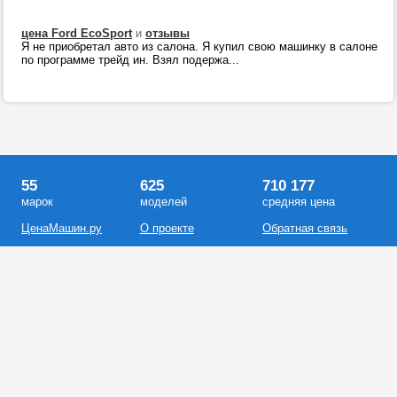
цена Ford EcoSport
и
отзывы
Я не приобретал авто из салона. Я купил свою машинку в салоне
по программе трейд ин. Взял подержа...
55
625
710 177
марок
моделей
средняя цена
ЦенаМашин.ру
О проекте
Обратная связь