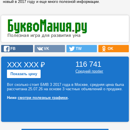
новый в 2017 году и еще много полезной информации.
FB
VK
TW
OK
116 741
ХХХ ХХХ
₽
Средний пробег
Показать цену
Вот сколько стоит БМВ 3 2017 года в Москве, средняя цена была
рассчитана 25.07.26 на основе 3 частных объявлений о продаже.
Ниже
смотри полезные графики
.