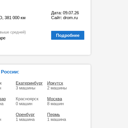
Дата: 09.07.26
D, 381 000 км
Сайт: drom.ru
 выше средней)
Подробнее
аре
 России:
ж
Екатеринбург
Иркутск
н
3 машины
2 машины
дар
Красноярск
Москва
на
0 машин
8 машин
Оренбург
Пермь
н
1 машина
1 машина