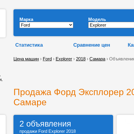
Марка
Модель
Статистика
Сравнение цен
Ка
Цена машин
›
Ford
›
Explorer
›
2018
›
Самара
› Объявления
,
и.
Продажа Форд Эксплорер 20
Самаре
2 объявления
продажи Ford Explorer 2018