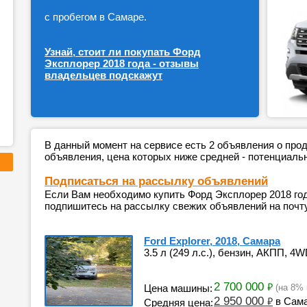
с пробегом в Самаре.
Узнай, стоит ли покупать Форд
Эксплорер 2018 года - отзывы
владельцев подскажут
В данный момент на сервисе есть 2 объявления о пр
объявления, цена которых ниже средней - потенциаль
Подписаться на рассылку объявлений
Если Вам необходимо купить Форд Эксплорер 2018 год
подпишитесь на рассылку свежих объявлений на почту
Ford Explorer, 2018, Самара
3.5 л (249 л.с.), бензин, АКПП, 4W
2 700 000
₽
Цена машины:
(на 8%
2 950 000
₽
в Сам
Средняя цена: