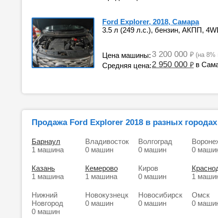
Ford Explorer, 2018, Самара
3.5 л (249 л.с.), бензин, АКПП, 4W
3 200 000
₽
Цена машины:
(на 8%
2 950 000
₽
в Сам
Средняя цена:
Продажа Ford Explorer 2018 в разных городах
Барнаул
Владивосток
Волгоград
Вороне
1 машина
0 машин
0 машин
0 маши
Казань
Кемерово
Киров
Красно
1 машина
1 машина
0 машин
1 маши
Нижний
Новокузнецк
Новосибирск
Омск
Новгород
0 машин
0 машин
0 маши
0 машин