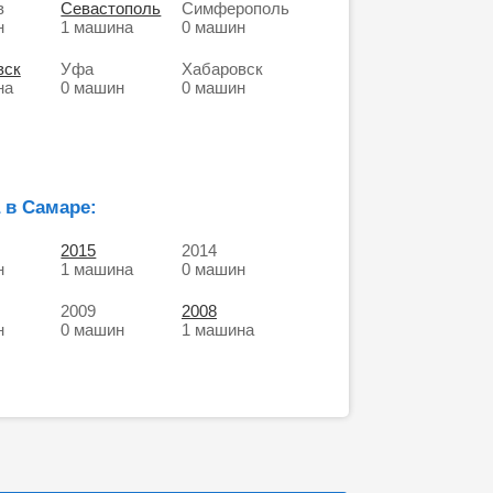
в
Севастополь
Симферополь
н
1 машина
0 машин
вск
Уфа
Хабаровск
на
0 машин
0 машин
 в Самаре:
2015
2014
н
1 машина
0 машин
2009
2008
н
0 машин
1 машина