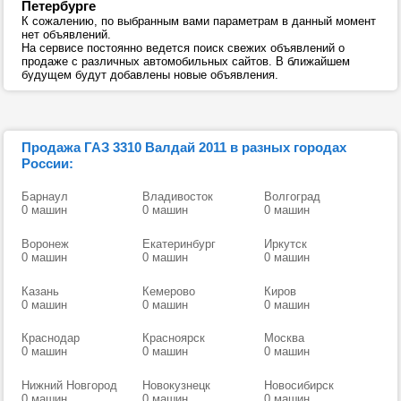
Петербурге
К сожалению, по выбранным вами параметрам в данный момент
нет объявлений.
На сервисе постоянно ведется поиск свежих объявлений о
продаже с различных автомобильных сайтов. В ближайшем
будущем будут добавлены новые объявления.
Продажа ГАЗ 3310 Валдай 2011 в разных городах
России:
Барнаул
Владивосток
Волгоград
0 машин
0 машин
0 машин
Воронеж
Екатеринбург
Иркутск
0 машин
0 машин
0 машин
Казань
Кемерово
Киров
0 машин
0 машин
0 машин
Краснодар
Красноярск
Москва
0 машин
0 машин
0 машин
Нижний Новгород
Новокузнецк
Новосибирск
0 машин
0 машин
0 машин