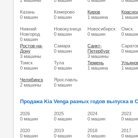
2 машины
0 машин
0 машин
0 маши
Казань
Кемерово
Киров
Красно
0 машин
0 машин
1 машина
1 маши
Нижний
Новокузнецк
Новосибирск
Омск
Новгород
0 машин
0 машин
0 маши
0 машин
Ростов-на-
Самара
Санкт-
Сарато
Дону
0 машин
Петербург
0 маши
3 машины
3 машины
Томск
Тула
Тюмень
Ульяно
0 машин
0 машин
1 машина
1 маши
Челябинск
Ярославль
2 машины
0 машин
Продажа Kia Venga разных годов выпуска в С
2026
2025
2024
2023
0 машин
0 машин
0 машин
0 маши
2020
2019
2018
2017
0 машин
0 машин
0 машин
0 маши