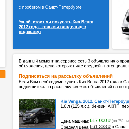
с пробегом в Санкт-Петербурге.
Узнай, стоит ли покупать Киа Венга
2012 года - отзывы владельцев
подскажут
В данный момент на сервисе есть 3 объявления о пр
объявления, цена которых ниже средней - потенциаль
Подписаться на рассылку объявлений
Если Вам необходимо купить Киа Венга 2012 года в Са
подпишитесь на рассылку свежих объявлений на почту
Kia Venga, 2012, Санкт-Петербур
1.6 л (125 л.с.), бензин, АКПП, пе
617 000
₽
Цена машины:
(на 7% ни
661 333
₽
в Санкт-
Средняя цена: