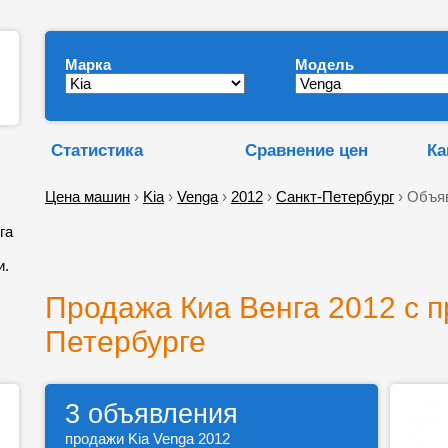
Марка
Модель
Статистика
Сравнение цен
Ка
Цена машин
›
Kia
›
Venga
›
2012
›
Санкт-Петербург
› Объя
га
и.
Продажа Киа Венга 2012 с п
Петербурге
3 объявления
продажи Kia Venga 2012