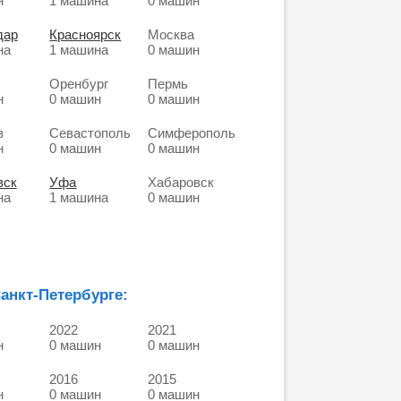
н
1 машина
0 машин
дар
Красноярск
Москва
на
1 машина
0 машин
Оренбург
Пермь
н
0 машин
0 машин
в
Севастополь
Симферополь
н
0 машин
0 машин
вск
Уфа
Хабаровск
на
1 машина
0 машин
анкт-Петербурге:
2022
2021
н
0 машин
0 машин
2016
2015
н
0 машин
0 машин