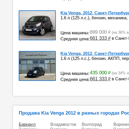
Kia Venga, 2012, Санкт-Петербур
1.6 л (125 л.с.), бензин, механика
899 000
₽
Цена машины:
(на 36% 
661 333
₽
в Санкт-
Средняя цена:
Kia Venga, 2012, Санкт-Петербур
1.6 л (125 л.с.), бензин, АКПП, пе
435 000
₽
Цена машины:
(на 34% н
661 333
₽
в Санкт-
Средняя цена:
Продажа Kia Venga 2012 в разных городах Ро
Барнаул
Владивосток
Волгоград
Вороне