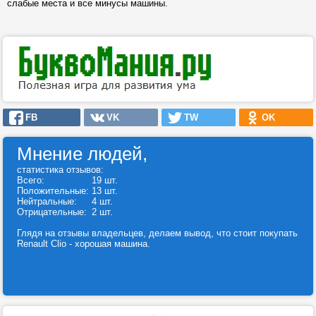
слабые места и все минусы машины.
FB
VK
TW
OK
Мнение людей,
статистика отзывов:
Всего:
19 шт.
Положительные:
13 шт.
Нейтральные:
4 шт.
Отрицательные:
2 шт.
Глядя на отзывы владельцев, делаем вывод, что стоит покупать
Renault Clio - хорошая машина.