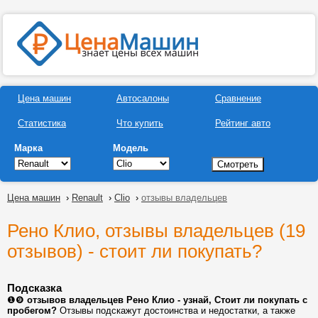
Цена машин
Автосалоны
Сравнение
Статистика
Что купить
Рейтинг авто
Марка
Модель
Цена машин
›
Renault
›
Clio
›
отзывы владельцев
Рено Клио, отзывы владельцев (19
отзывов) - стоит ли покупать?
Подсказка
❶❾
отзывов владельцев Рено Клио - узнай, Стоит ли покупать с
пробегом?
Отзывы подскажут достоинства и недостатки, а также