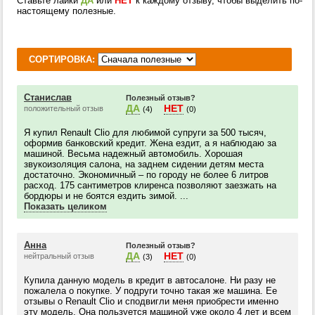
Ставьте лайки
ДА
или
НЕТ
к каждому отзыву, чтобы выделить по-
настоящему полезные.
СОРТИРОВКА:
Станислав
Полезный отзыв?
ДА
НЕТ
положительный отзыв
(4)
(0)
Я купил Renault Clio для любимой супруги за 500 тысяч,
оформив банковский кредит. Жена ездит, а я наблюдаю за
машиной. Весьма надежный автомобиль. Хорошая
звукоизоляция салона, на заднем сидении детям места
достаточно. Экономичный – по городу не более 6 литров
расход. 175 сантиметров клиренса позволяют заезжать на
бордюры и не боятся ездить зимой. ...
Показать целиком
Анна
Полезный отзыв?
ДА
НЕТ
нейтральный отзыв
(3)
(0)
Купила данную модель в кредит в автосалоне. Ни разу не
пожалела о покупке. У подруги точно такая же машина. Ее
отзывы о Renault Clio и сподвигли меня приобрести именно
эту модель. Она пользуется машиной уже около 4 лет и всем