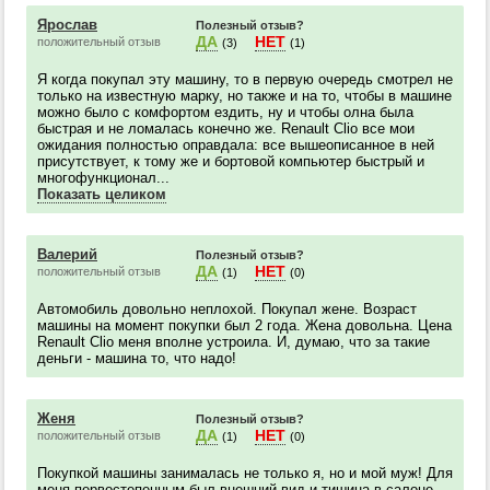
Ярослав
Полезный отзыв?
ДА
НЕТ
положительный отзыв
(3)
(1)
Я когда покупал эту машину, то в первую очередь смотрел не
только на известную марку, но также и на то, чтобы в машине
можно было с комфортом ездить, ну и чтобы олна была
быстрая и не ломалась конечно же. Renault Clio все мои
ожидания полностью оправдала: все вышеописанное в ней
присутствует, к тому же и бортовой компьютер быстрый и
многофункционал...
Показать целиком
Валерий
Полезный отзыв?
ДА
НЕТ
положительный отзыв
(1)
(0)
Автомобиль довольно неплохой. Покупал жене. Возраст
машины на момент покупки был 2 года. Жена довольна. Цена
Renault Clio меня вполне устроила. И, думаю, что за такие
деньги - машина то, что надо!
Женя
Полезный отзыв?
ДА
НЕТ
положительный отзыв
(1)
(0)
Покупкой машины занималась не только я, но и мой муж! Для
меня первостепенным был внешний вид и тишина в салоне,