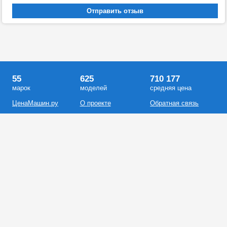
55
625
710 177
марок
моделей
средняя цена
ЦенаМашин.ру
О проекте
Обратная связь