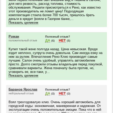
для него резвость, расход топлива, стоимость
обслуживания. Решили присмотреться к Рено, как известно
этот производитель не ломит цену! Подходящая
комплектация стоила более 700 тысяч, пришлось брать
деньги в кредит (взяли в Газпром банке,...
Показать целиком
Роман
Полезный отзыв?
ДА
НЕТ
положительный отзыв
(6)
(5)
Купил такой жене полгода назад. Цена невысокая. Вроде
ездит неплохо, супруга очень довольна. Сам иногда езжу на
нем за рулем. Впечатление Рено Клио производит самые
лучшие. Салон очень удобный, управлять автомобилем
просто. Долго смотрели отзывы владельцев перед покупкой,
сравнивали варианты. Жена поначалу была против, но,
уговорить ее, все-таки, у...
Показать целиком
Баранов Ярослав
Полезный отзыв?
ДА
НЕТ
нейтральный отзыв
(0)
(0)
Взял трехгодовалую клио. Очень хороший автомобиль для
городской езды: экономичная, маневренная и надежная. От
эксплуатации очень положительные эмоции. Пока что в ней