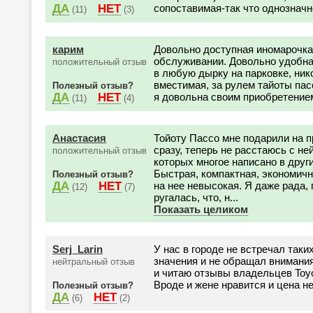
ДА
НЕТ
сопоставимая-так что однозначн
(11)
(3)
карим
Довольно доступная иномарочка 
обслуживании. Довольно удобная
положительный отзыв
в любую дырку на парковке, ник
вместимая, за рулем тайоты пас
Полезный отзыв?
ДА
НЕТ
я довольна своим приобретением
(11)
(4)
Анастасия
Тойоту Пассо мне подарили на 
сразу, теперь не расстаюсь с не
положительный отзыв
которых многое написано в друг
Быстрая, компактная, экономична
Полезный отзыв?
ДА
НЕТ
на нее невысокая. Я даже рада, 
(12)
(7)
ругалась, что, н...
Показать целиком
Serj_Larin
У нас в городе не встречал так
значения и не обращал внимани
нейтральный отзыв
и читаю отзывы владельцев Toyo
Вроде и жене нравится и цена н
Полезный отзыв?
ДА
НЕТ
(6)
(2)