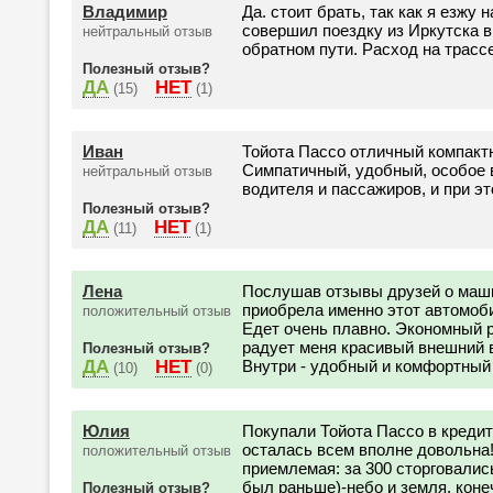
Владимир
Да. стоит брать, так как я езжу 
совершил поездку из Иркутска 
нейтральный отзыв
обратном пути. Расход на трасс
Полезный отзыв?
ДА
НЕТ
(15)
(1)
Иван
Тойота Пассо отличный компактн
Симпатичный, удобный, особое 
нейтральный отзыв
водителя и пассажиров, и при э
Полезный отзыв?
ДА
НЕТ
(11)
(1)
Лена
Послушав отзывы друзей о машин
приобрела именно этот автомоб
положительный отзыв
Едет очень плавно. Экономный р
радует меня красивый внешний 
Полезный отзыв?
ДА
НЕТ
Внутри - удобный и комфортный 
(10)
(0)
Юлия
Покупали Тойота Пассо в кредит
осталась всем вполне довольна!
положительный отзыв
приемлемая: за 300 сторговалис
был раньше)-небо и земля, коне
Полезный отзыв?