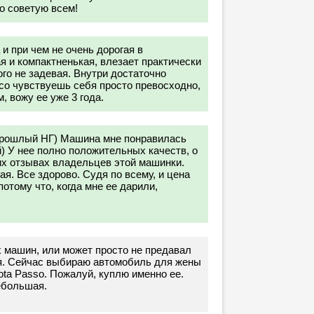
о советую всем!
и при чем не очень дорогая в
 и компактненькая, влезает практически
ого не задевая. Внутри достаточно
со чувствуешь себя просто превосходно,
, вожу ее уже 3 года.
прошлый НГ) Машина мне понравилась
й) У нее полно положительных качеств, о
их отзывах владельцев этой машинки.
я. Все здорово. Судя по всему, и цена
потому что, когда мне ее дарили,
их машин, или может просто не предавал
я. Сейчас выбираю автомобиль для жены
ta Passo. Пожалуй, куплю именно ее.
ебольшая.