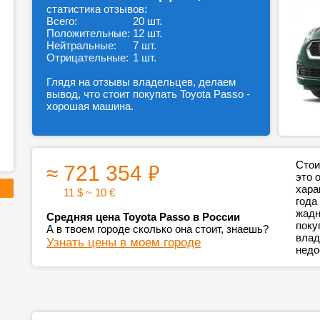
статистика отзывов:
Всего:
20 шт.
Положительные:
12 шт.
Нейтральные:
7 шт.
Отрицательные:
1 шт.
Глядя на отзывы владельцев, делаем
вывод, что стоит покупать Toyota Passo -
хорошая машина.
₽
Стои
≈ 721 354
это 
хара
11 $ ~ 10 €
года
жадн
Средняя цена Toyota Passo в России
поку
А в твоем городе сколько она стоит, знаешь?
влад
Узнать цены в моем городе
недо