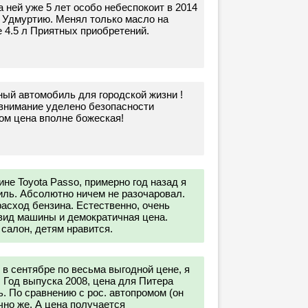
на ней уже 5 лет особо небеспокоит в 2014
в Удмуртию. Менял только масло на
е 4.5 л Приятных приобретений.
ый автомобиль для городской жизни !
внимание уделено безопасности
том цена вполне божеская!
е Toyota Passo, примерно год назад я
иль. Абсолютно ничем не разочаровал.
асход бензина. Естественно, очень
вид машины и демократичная цена.
салон, детям нравится.
 в сентябре по весьма выгодной цене, я
 Год выпуска 2008, цена для Питера
ь. По сравнению с рос. автопромом (он
чно же. А цена получается