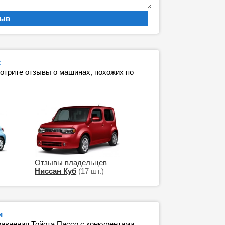
к
мотрите отзывы о машинах, похожих по
Отзывы владельцев
Ниссан Куб
(17 шт.)
и
авнения Тойота Пассо с конкурентами