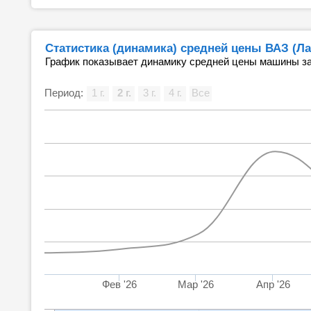
Статистика (динамика) средней цены ВАЗ (Ла
График показывает динамику средней цены машины за
Период:
1 г.
2 г.
3 г.
4 г.
Все
Фев '26
Мар '26
Апр '26