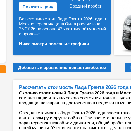
Средний пробег
Показать цену
Вот сколько стоит Лада Гранта 2026 года в
Москве, средняя цена была рассчитана
25.07.26 на основе 43 частных объявлений
о продаже.
Ниже
смотри полезные графики
.
Добавить к сравнению цен автомобилей
Рассчитать стоимость Лада Гранта 2026 года
Сколько стоит новый Лада Гранта 2026 года в Мос
комплектации и технического состояния, года выпуска
продавца, невзирая на достоинства и недостатки маш
Средняя стоимость Лада Гранта 2026 года рассчитана 
авито, дром.ру и других сайтов. При расчете цены не
характеристики как объем двигателя, общий пробег ил
опций машины. Учет всех этих параметров сделает оч