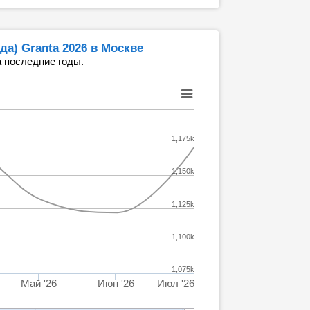
да) Granta 2026 в Москве
 последние годы.
1,175k
1,150k
1,125k
1,100k
1,075k
Май '26
Июн '26
Июл '26