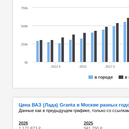
750k
500k
250k
0k
2012.5
2015
2017.5
в городе
в
Цена ВАЗ (Лада) Granta в Москве разных год
Данные как в предыдущем графике, только со ссылкам
2026
2025
₽
₽
1 171 873
941 250