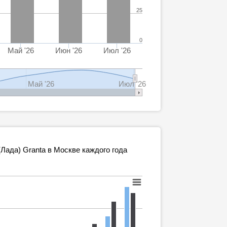
25
0
Май '26
Июн '26
Июл '26
Май '26
Июл '26
ада) Granta в Москве каждого года