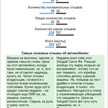
10
9
Количество положительных отзывов
28
19
Общее количество отзывов
41
35
Количество оценок отзывов
124
357
Итого (баллы)
374
427
Самые полезные отзывы об автомобилях:
Машина на миллион, причем, в
Недавно взял себе этот
прямом смысле слова. Цена
Хендай Санта Фе. Раньше
на этот автомобиль всегда
вообще эту марку всерьез не
была немаленькая, но, я, все-
воспринимал, потому что не
таки, не оставлял надежды
мог поверить, что корейцы
купить ее. Читал отзывы
способны делать хорошие
владельцев, готовился к
машины. Но, побывав на тест-
покупке всеми возможными
драйве и почитав отзывы
способами. Купил ауди ку5 в
владельцев, я понял, что
кредит совсем недавно – не
ошибался. Находился в плену
отъездил еще 5000 км, но,
у ограничивающих убеждений,
машина, конечно,
что называется. Цена на
великолепная. Сядешь за руль
Хендай Санта фе чуть-чуть
и сразу чувств...
завышена, но, н...