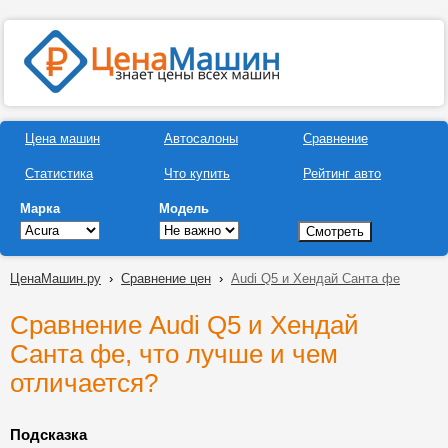
Цена машин
Автосалоны
Сравнение
Статистика
Что купить
Рейтинг авто
Марка
Модель
ЦенаМашин.ру
›
Сравнение цен
›
Audi Q5 и Хендай Санта фе
Сравнение Audi Q5 и Хендай
Санта фе, что лучше и чем
отличается?
Подсказка