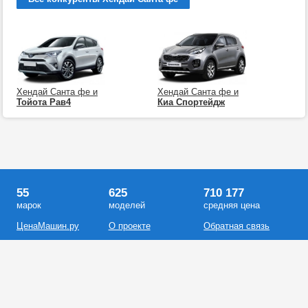
Хендай Санта фе и
Хендай Санта фе и
Тойота Рав4
Киа Спортейдж
55
625
710 177
марок
моделей
средняя цена
ЦенаМашин.ру
О проекте
Обратная связь