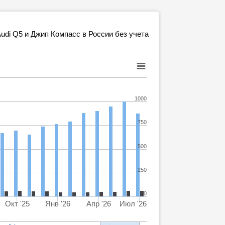
di Q5 и Джип Компасс в России без учета
1000
750
500
250
0
Окт '25
Янв '26
Апр '26
Июл '26