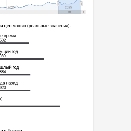
2020
2025
я цен машин (реальные значения).
се время
 502
кущий год
030
ошлый год
 884
ода назад
 920
ы)
я в России.