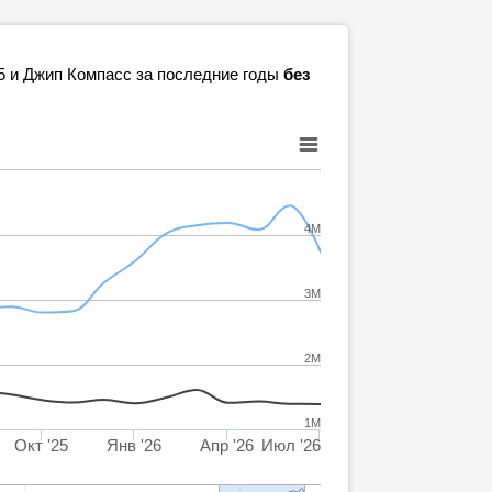
Q5 и Джип Компасс за последние годы
без
4M
3M
2M
1M
Окт '25
Янв '26
Апр '26
Июл '26