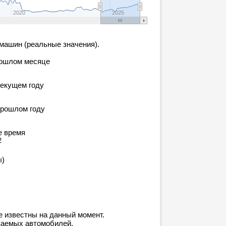
2020
2025
машин (реальные значения).
рошлом месяце
текущем году
прошлом году
е время
2
ы)
е известны на данный момент.
ваемых автомобилей.