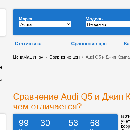
Марка
Модель
Статистика
Сравнение цен
Ка
ЦенаМашин.ру
›
Сравнение цен
›
Audi Q5 и Джип Компа
е,
м
Сравнение Audi Q5 и Джип К
чем отличается?
В эт
99
30
53
68
учет
корр