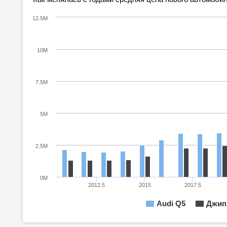
12.5M
10M
7.5M
5M
2.5M
0M
2012.5
2015
2017.5
Audi Q5
Джип