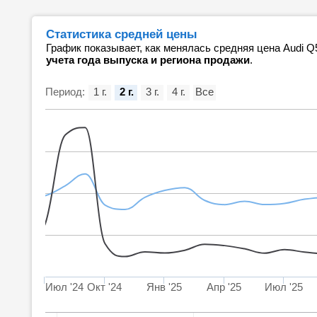
Статистика средней цены
График показывает, как менялась средняя цена Audi 
учета года выпуска и региона продажи
.
Период:
1 г.
2 г.
3 г.
4 г.
Все
Июл '24
Окт '24
Янв '25
Апр '25
Июл '25