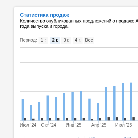
Статистика продаж
Количество опубликованных предложений о продаже Au
года выпуска и города.
Период:
1 г.
2 г.
3 г.
4 г.
Все
Июл '24
Окт '24
Янв '25
Апр '25
Июл '25