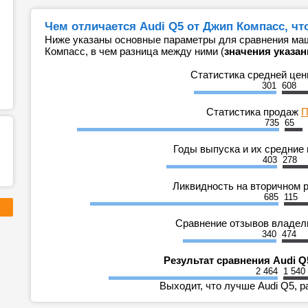
Чем отличается Audi Q5 от Джип Компасс, чт
Ниже указаны основные параметры для сравнения маш
Компасс, в чем разница между ними (
значения указан
Статистика средней це
301
608
Статистика продаж
П
735
65
Годы выпуска и их средние
403
278
Ликвидность на вторичном 
685
115
Сравнение отзывов владе
340
474
Результат сравнения Audi Q
2 464
1 540
Выходит, что лучше Audi Q5, р