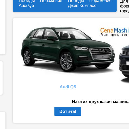
Победы
Поражения
Победы
Поражения
Для 
Audi Q5
Джип Компасс
форм
горо
Audi Q5
Из этих двух какая машин
Вот эта!