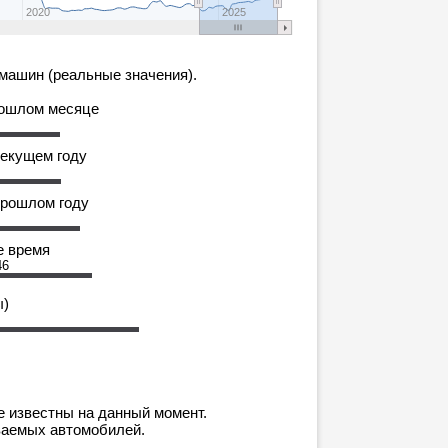
2020
2025
машин (реальные значения).
рошлом месяце
текущем году
прошлом году
е время
46
ы)
е известны на данный момент.
ваемых автомобилей.