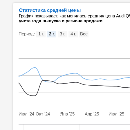
Статистика средней цены
График показывает, как менялась средняя цена Audi Q
учета года выпуска и региона продажи
.
Период:
1 г.
2 г.
3 г.
4 г.
Все
Июл '24
Окт '24
Янв '25
Апр '25
Июл '25