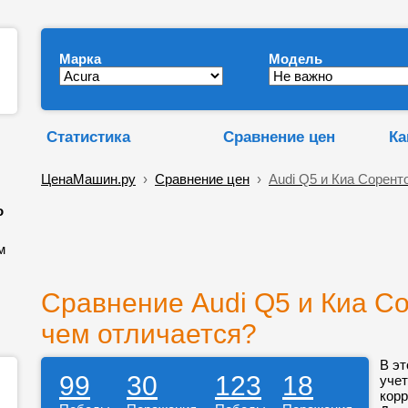
Марка
Модель
Статистика
Сравнение цен
Ка
ЦенаМашин.ру
›
Сравнение цен
›
Audi Q5 и Киа Сорент
о
м
Сравнение Audi Q5 и Киа Со
чем отличается?
В эт
99
30
123
18
учет
корр