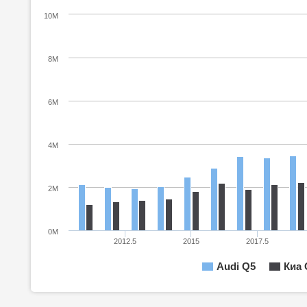
10M
8M
6M
4M
2M
0M
2012.5
2015
2017.5
Audi Q5
Киа 