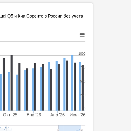
di Q5 и Киа Соренто в России без учета
1000
750
500
250
0
Окт '25
Янв '26
Апр '26
Июл '26