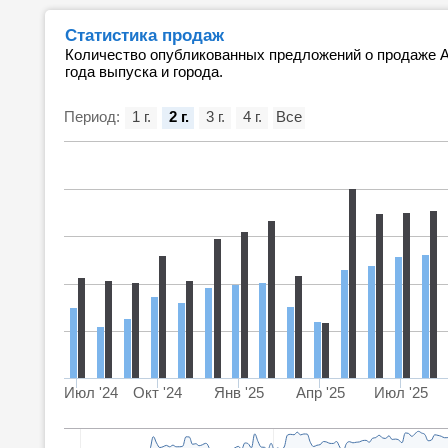
Статистика продаж
Количество опубликованных предложений о продаже Au
года выпуска и города.
Период:
1 г.
2 г.
3 г.
4 г.
Все
Июл '24
Окт '24
Янв '25
Апр '25
Июл '25