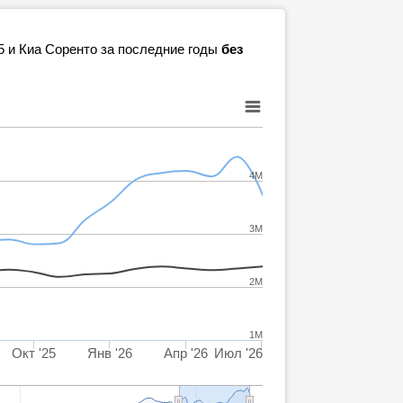
5 и Киа Соренто за последние годы
без
4M
3M
2M
1M
Окт '25
Янв '26
Апр '26
Июл '26