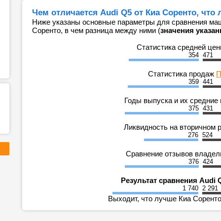
Чем отличается Audi Q5 от Киа Соренто, что
Ниже указаны основные параметры для сравнения маши
Соренто, в чем разница между ними (
значения указан
Статистика средней це
354
471
Статистика продаж
П
359
441
Годы выпуска и их средние
375
431
Ликвидность на вторичном 
276
524
Сравнение отзывов владе
376
424
Результат сравнения Audi 
1 740
2 291
Выходит, что лучше Киа Соренто