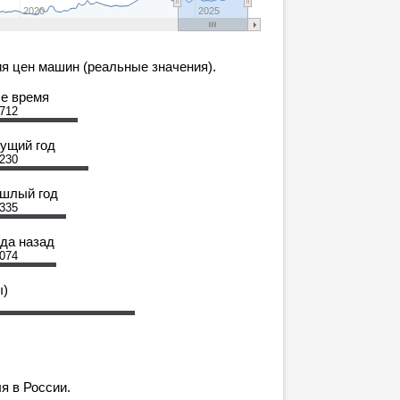
2020
2025
я цен машин (реальные значения).
се время
 712
кущий год
 230
ошлый год
 335
ода назад
 074
ы)
я в России.