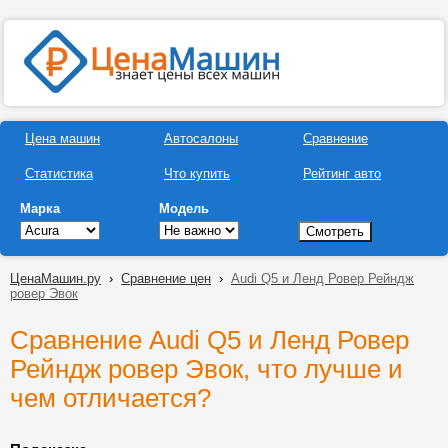
Цена машин
Автосалоны
Сравнение
Статистика
Что купить
Рейтинг авто
Марка
Модель
ЦенаМашин.ру
›
Сравнение цен
›
Audi Q5 и Ленд Ровер Рейндж
ровер Эвок
Сравнение Audi Q5 и Ленд Ровер
Рейндж ровер Эвок, что лучше и
чем отличается?