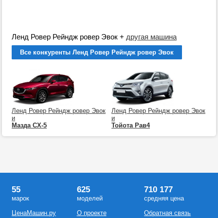
Ленд Ровер Рейндж ровер Эвок
+
другая машина
Все конкуренты Ленд Ровер Рейндж ровер Эвок
Ленд Ровер Рейндж ровер Эвок
Ленд Ровер Рейндж ровер Эвок
и
и
Мазда СХ-5
Тойота Рав4
55
625
710 177
марок
моделей
средняя цена
ЦенаМашин.ру
О проекте
Обратная связь