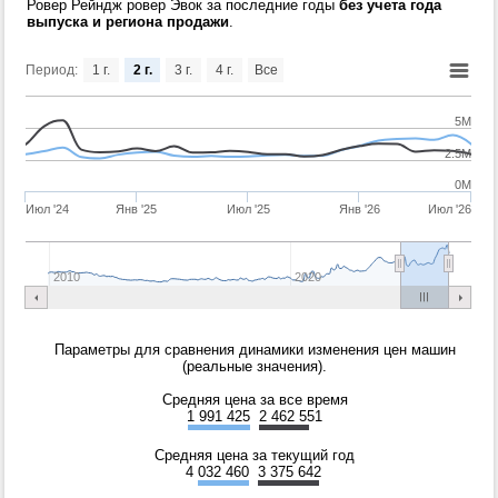
Ровер Рейндж ровер Эвок за последние годы
без учета года
выпуска и региона продажи
.
Период:
1 г.
2 г.
3 г.
4 г.
Все
5M
2.5M
0M
Июл '24
Янв '25
Июл '25
Янв '26
Июл '26
2010
2020
Параметры для сравнения динамики изменения цен машин
(реальные значения).
Средняя цена за все время
1 991 425
2 462 551
Средняя цена за текущий год
4 032 460
3 375 642