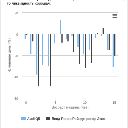
то ликвидность хорошая.
20
0
Изменение цены (%)
-20
-40
-60
0
5
10
15
Возраст машины (лет)
Audi Q5
Ленд Ровер Рейндж ровер Эвок