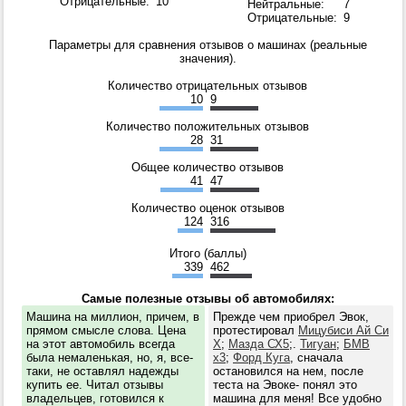
Отрицательные:
10
Нейтральные:
7
Отрицательные:
9
Параметры для сравнения отзывов о машинах (реальные
значения).
Количество отрицательных отзывов
10
9
Количество положительных отзывов
28
31
Общее количество отзывов
41
47
Количество оценок отзывов
124
316
Итого (баллы)
339
462
Самые полезные отзывы об автомобилях:
Машина на миллион, причем, в
Прежде чем приобрел Эвок,
прямом смысле слова. Цена
протестировал
Мицубиси Ай Си
на этот автомобиль всегда
Х
;
Мазда СХ5
;.
Тигуан
;
БМВ
была немаленькая, но, я, все-
х3
;
Форд Куга
, сначала
таки, не оставлял надежды
остановился на нем, после
купить ее. Читал отзывы
теста на Эвоке- понял это
владельцев, готовился к
машина для меня! Все удобно