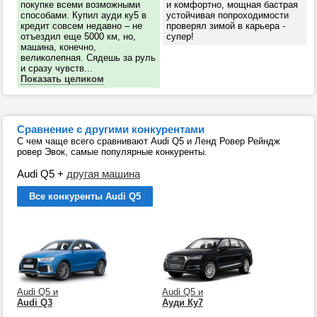
покупке всеми возможными
и комфортно, мощная бастрая
способами. Купил ауди ку5 в
устойчивая попроходимости
кредит совсем недавно – не
проверял зимой в карьера -
отъездил еще 5000 км, но,
супер!
машина, конечно,
великолепная. Сядешь за руль
и сразу чувств...
Показать целиком
Сравнение с другими конкурентами
С чем чаще всего сравнивают Audi Q5 и Ленд Ровер Рейндж
ровер Эвок, самые популярные конкуренты.
Audi Q5
+
другая машина
Все конкуренты Audi Q5
Audi Q5 и
Audi Q5 и
Audi Q3
Ауди Ку7