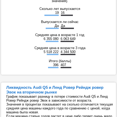
значения).
Сколько лет выпускается
19
16
Выпускается ли сейчас
Да
Да
Средняя цена в возрасте 1 год
6 355 080
6 063 649
Средняя цена в возрасте 3 года
5 518 222
4 344 500
Итого (баллы)
396
407
Ликвидность Audi Q5 и Ленд Ровер Рейндж ровер
Эвок на вторичном рынке
График показывает разницу в потере стоимости Audi Q5 и Ленд
Ровер Рейндж ровер Эвок в зависимости от возраста.
Значения в процентах показывают на сколько отличается текущая
средняя цена машины каждого года по сравнению с ценой, когда
машина была новая.
Если машина старых годов растет в цене либо теряет очень мало,