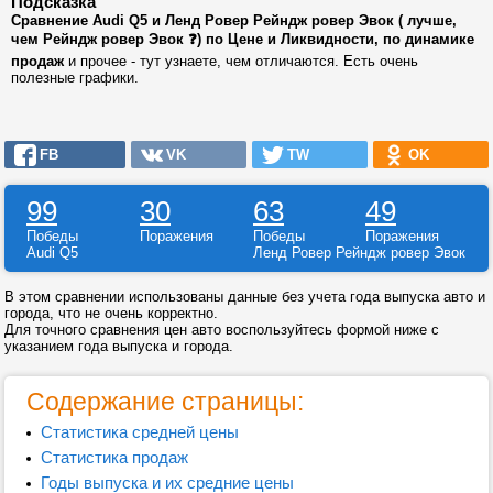
Подсказка
Сравнение Audi Q5 и Ленд Ровер Рейндж ровер Эвок ( лучше,
чем Рейндж ровер Эвок ❓) по Цене и Ликвидности, по динамике
продаж
и прочее - тут узнаете, чем отличаются. Есть очень
полезные графики.
FB
VK
TW
OK
99
30
63
49
Победы
Поражения
Победы
Поражения
Audi Q5
Ленд Ровер Рейндж ровер Эвок
В этом сравнении использованы данные без учета года выпуска авто и
города, что не очень корректно.
Для точного сравнения цен авто воспользуйтесь формой ниже с
указанием года выпуска и города.
Содержание страницы:
Статистика средней цены
Статистика продаж
Годы выпуска и их средние цены