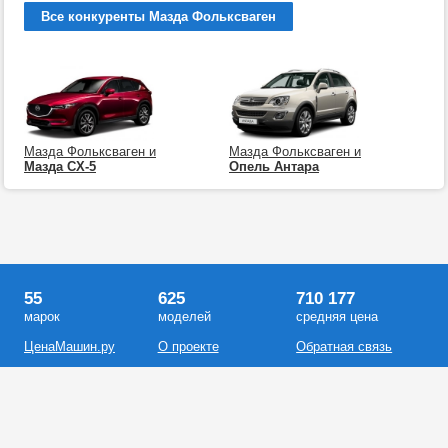
Все конкуренты Мазда Фольксваген
Мазда Фольксваген и
Мазда Фольксваген и
Мазда СХ-5
Опель Антара
55
625
710 177
марок
моделей
средняя цена
ЦенаМашин.ру
О проекте
Обратная связь