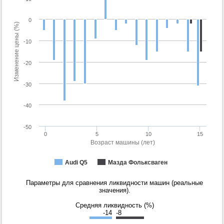
0
Изменение цены (%)
-10
-20
-30
-40
-50
0
5
10
15
Возраст машины (лет)
Audi Q5
Мазда Фольксваген
Параметры для сравнения ликвидности машин (реальные
значения).
Средняя ликвидность (%)
-14
-8