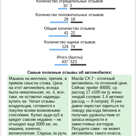
Количество отрицательных отзывов
10
2
Количество положительных отзывов
28
18
Общее количество отзывов
41
22
Количество оценок отзывов
124
74
Итого (баллы)
437
523
Самые полезные отзывы об автомобилях:
Машина на миллион, причем, в
Mazda CX-7 - отличный
прямом смысле слова. Цена
автомобиль по отличной цене.
на этот автомобиль всегда
Сейчас пробег 40000, ср.
была немаленькая, но, я, все-
расход 17 л100 км (у жены
таки, не оставлял надежды
хендай солярис 1.4 автомат
купить ее. Читал отзывы
расход — 9 литров). Я уже
владельцев, готовился к
давно перестал париться по
покупке всеми возможными
поводу расхода бензина и
способами. Купил ауди ку5 в
получаю удовольствие от
кредит совсем недавно – не
запаса мощности и
отъездил еще 5000 км, но,
завистливых взглядов.
машина, конечно,
Посудите сами - не может
великолепная. Сядешь за руль
автомобиль такого класса,