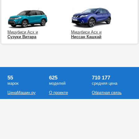
Мицубиси Асх и
Мицубиси Асх и
Сузуки Витара
Ниссан Кашкай
55
625
710 177
марок
моделей
средняя цена
ЦенаМашин.ру
О проекте
Обратная связь