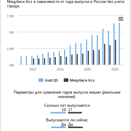
Мицубиси Асх в зависимости от года выпуска в России без учета
города.
7.5M
5M
2.5M
0M
2010
2015
2020
2025
Audi Q5
Мицубиси Асх
Параметры для сравнения годов выпуска машин (реальные
значения).
Сколько лет выпускается
19
17
Выпускается ли сейчас
Да
Да