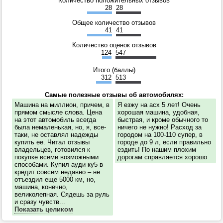
Количество положительных отзывов
28
28
Общее количество отзывов
41
41
Количество оценок отзывов
124
547
Итого (баллы)
312
513
Самые полезные отзывы об автомобилях:
Машина на миллион, причем, в
Я езжу на асх 5 лет! Очень
прямом смысле слова. Цена
хорошая машина, удобная,
на этот автомобиль всегда
быстрая, и кроме обычного то
была немаленькая, но, я, все-
ничего не нужно! Расход за
таки, не оставлял надежды
городом на 100-110 супер, в
купить ее. Читал отзывы
городе до 9 л, если правильно
владельцев, готовился к
ездить! По нашим плохим
покупке всеми возможными
дорогам справляется хорошо
способами. Купил ауди ку5 в
кредит совсем недавно – не
отъездил еще 5000 км, но,
машина, конечно,
великолепная. Сядешь за руль
и сразу чувств...
Показать целиком