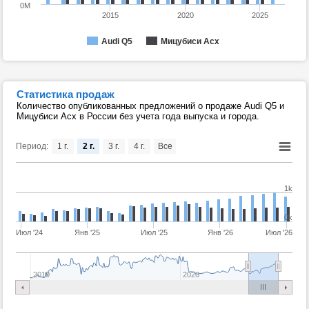
0M
2015
2020
2025
Audi Q5
Мицубиси Асх
Статистика продаж
Количество опубликованных предложений о продаже Audi Q5 и
Мицубиси Асх в России без учета года выпуска и города.
Период:
1 г.
2 г.
3 г.
4 г.
Все
1k
0k
Июл '24
Янв '25
Июл '25
Янв '26
Июл '26
2010
2020