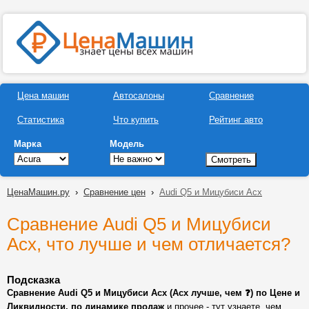
Цена машин
Автосалоны
Сравнение
Статистика
Что купить
Рейтинг авто
Марка
Модель
ЦенаМашин.ру
›
Сравнение цен
›
Audi Q5 и Мицубиси Асх
Сравнение Audi Q5 и Мицубиси
Асх, что лучше и чем отличается?
Подсказка
Сравнение Audi Q5 и Мицубиси Асх (Асх лучше, чем ❓) по Цене и
Ликвидности, по динамике продаж
и прочее - тут узнаете, чем