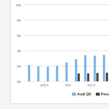
10M
8M
6M
4M
2M
0M
2012.5
2015
2017.5
Audi Q5
Рено