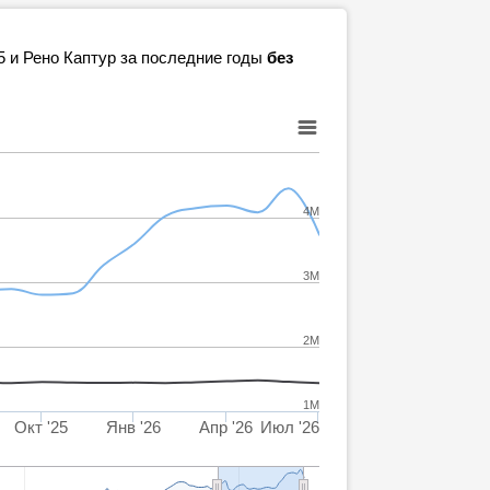
5 и Рено Каптур за последние годы
без
4M
3M
2M
1M
Окт '25
Янв '26
Апр '26
Июл '26