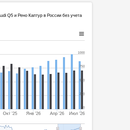
di Q5 и Рено Каптур в России без учета
1000
750
500
250
0
Окт '25
Янв '26
Апр '26
Июл '26