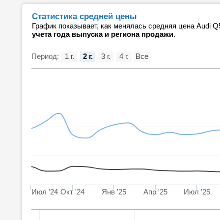
Статистика средней цены
График показывает, как менялась средняя цена Audi Q
учета года выпуска и региона продажи
.
Период:
1 г.
2 г.
3 г.
4 г.
Все
Июл '24
Окт '24
Янв '25
Апр '25
Июл '25