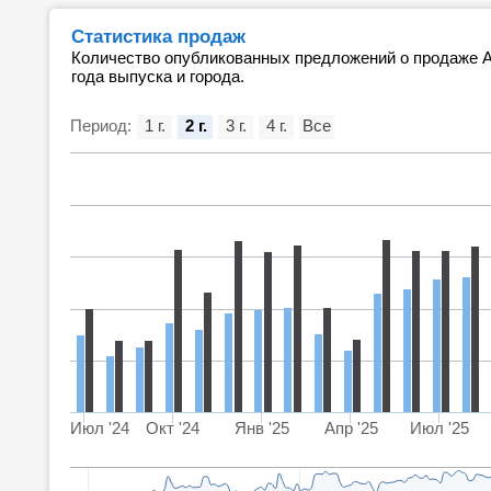
Статистика продаж
Количество опубликованных предложений о продаже Au
года выпуска и города.
Период:
1 г.
2 г.
3 г.
4 г.
Все
Июл '24
Окт '24
Янв '25
Апр '25
Июл '25