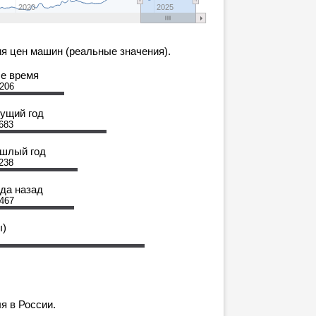
2020
2025
я цен машин (реальные значения).
се время
 206
кущий год
683
ошлый год
238
ода назад
 467
ы)
я в России.