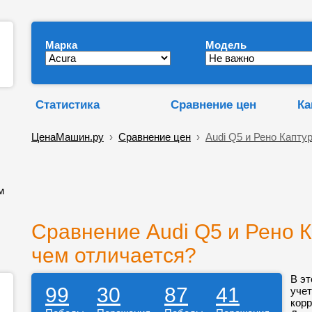
Марка
Модель
Статистика
Сравнение цен
Ка
ЦенаМашин.ру
›
Сравнение цен
›
Audi Q5 и Рено Капту
м
Сравнение Audi Q5 и Рено К
чем отличается?
В эт
99
30
87
41
учет
корр