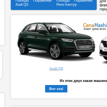
Победы
Поражения
Победы
Поражения
Для 
Audi Q5
Рено Каптур
форм
горо
Audi Q5
Из этих двух какая машин
Вот эта!