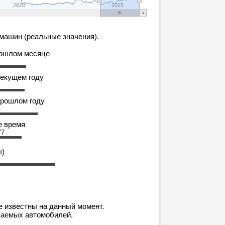
2020
2025
машин (реальные значения).
рошлом месяце
текущем году
прошлом году
е время
77
ы)
е известны на данный момент.
ваемых автомобилей.