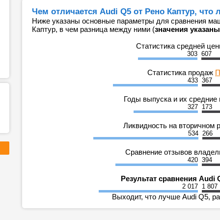
Чем отличается Audi Q5 от Рено Каптур, что
Ниже указаны основные параметры для сравнения маши
Каптур, в чем разница между ними (
значения указаны
Статистика средней це
303
607
Статистика продаж
П
433
367
Годы выпуска и их средние
327
173
Ликвидность на вторичном 
534
266
Сравнение отзывов владе
420
394
Результат сравнения Audi 
2 017
1 807
Выходит, что лучше Audi Q5, ра