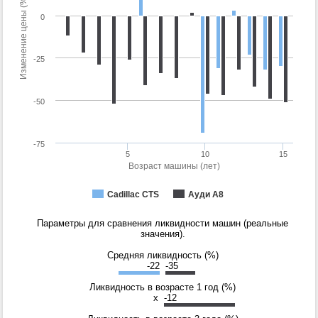
Изменение цены (%)
0
-25
-50
-75
5
10
15
Возраст машины (лет)
Cadillac CTS
Ауди А8
Параметры для сравнения ликвидности машин (реальные
значения).
Средняя ликвидность (%)
-22
-35
Ликвидность в возрасте 1 год (%)
x
-12