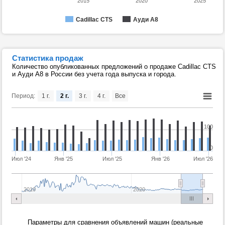
2015
2020
2025
Cadillac CTS
Ауди А8
Статистика продаж
Количество опубликованных предложений о продаже Cadillac CTS
и Ауди А8 в России без учета года выпуска и города.
Период:
1 г.
2 г.
3 г.
4 г.
Все
100
0
Июл '24
Янв '25
Июл '25
Янв '26
Июл '26
2010
2020
Параметры для сравнения объявлений машин (реальные