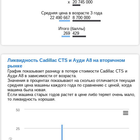
x
20 745 000
Средняя цена в возрасте 3 года
22 490 667
8 700 000
Итого (баллы)
269
429
Ликвидность Cadillac CTS и Ауди А8 на вторичном
рынке
График показывает разницу в потере стоимости Cadillac CTS и
Ауди А8 в зависимости от возраста.
Значения в процентах показывают на сколько отличается текущая
средняя цена машины каждого года по сравнению с ценой, когда
машина была новая.
Если машина старых годов растет в цене либо теряет очень мало,
то ликвидность хорошая.
50
25