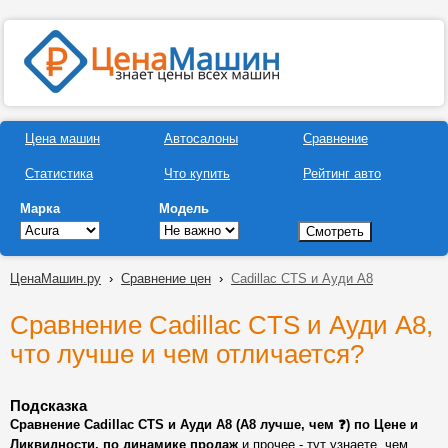
Цена машин
Автосалоны
Сравнение
Статистика
Что купить
Рейтинг авто
Марка
Модель
ЦенаМашин.ру
›
Сравнение цен
›
Cadillac CTS и Ауди А8
Сравнение Cadillac CTS и Ауди А8,
что лучше и чем отличается?
Подсказка
Сравнение Cadillac CTS и Ауди А8 (А8 лучше, чем ❓) по Цене и
Ликвидности, по динамике продаж
и прочее - тут узнаете, чем