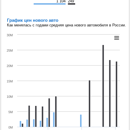
1 104
249
График цен нового авто
Как менялась с годами средняя цена нового автомобиля в России.
30M
25M
20M
15M
10M
5M
0M