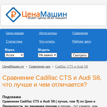
Цена машин
Автосалоны
Сравнение
Статистика
Что купить
Рейтинг авто
Марка
Модель
ЦенаМашин.ру
›
Сравнение цен
›
Cadillac CTS и Audi S8
Сравнение Cadillac CTS и Audi S8,
что лучше и чем отличается?
Подсказка
Сравнение Cadillac CTS и Audi S8 ( лучше, чем ❓) по Цене и
Ликвидности, по динамике продаж
и прочее - тут узнаете, чем