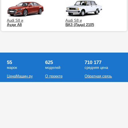
Audi S8 и
Audi S8 и
Ауди А8
ВАЗ (Лада) 2105
55
625
710 177
марок
моделей
средняя цена
ЦенаМашин.ру
О проекте
Обратная связь