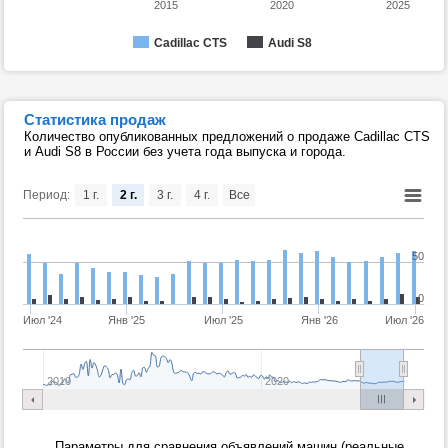
2015
2020
2025
Cadillac CTS
Audi S8
Статистика продаж
Количество опубликованных предложений о продаже Cadillac CTS
и Audi S8 в России без учета года выпуска и города.
Период:
1 г.
2 г.
3 г.
4 г.
Все
50
0
Июл '24
Янв '25
Июл '25
Янв '26
Июл '26
2010
2020
Параметры для сравнения объявлений машин (реальные