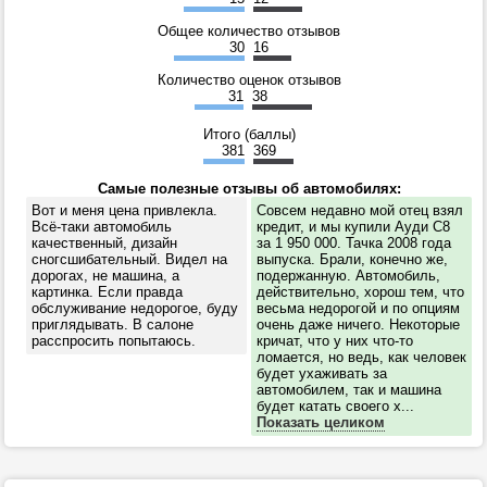
Общее количество отзывов
30
16
Количество оценок отзывов
31
38
Итого (баллы)
381
369
Самые полезные отзывы об автомобилях:
Вот и меня цена привлекла.
Совсем недавно мой отец взял
Всё-таки автомобиль
кредит, и мы купили Ауди С8
качественный, дизайн
за 1 950 000. Тачка 2008 года
сногсшибательный. Видел на
выпуска. Брали, конечно же,
дорогах, не машина, а
подержанную. Автомобиль,
картинка. Если правда
действительно, хорош тем, что
обслуживание недорогое, буду
весьма недорогой и по опциям
приглядывать. В салоне
очень даже ничего. Некоторые
расспросить попытаюсь.
кричат, что у них что-то
ломается, но ведь, как человек
будет ухаживать за
автомобилем, так и машина
будет катать своего х...
Показать целиком