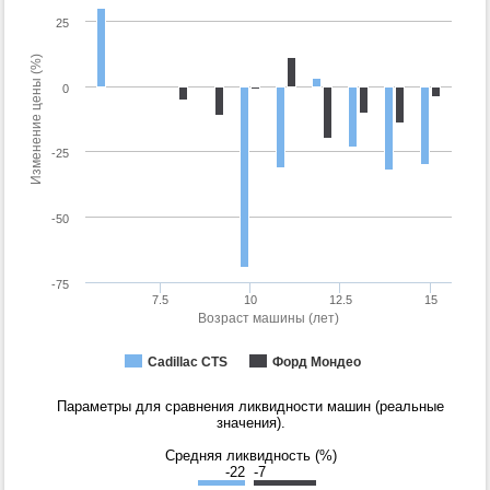
25
Изменение цены (%)
0
-25
-50
-75
7.5
10
12.5
15
Возраст машины (лет)
Cadillac CTS
Форд Мондео
Параметры для сравнения ликвидности машин (реальные
значения).
Средняя ликвидность (%)
-22
-7