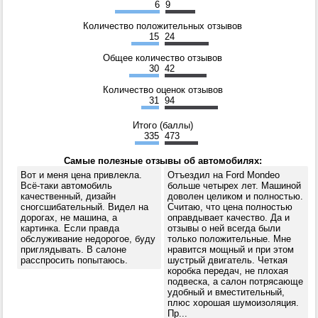
6
9
Количество положительных отзывов
15
24
Общее количество отзывов
30
42
Количество оценок отзывов
31
94
Итого (баллы)
335
473
Самые полезные отзывы об автомобилях:
Вот и меня цена привлекла.
Отъездил на Ford Mondeo
Всё-таки автомобиль
больше четырех лет. Машиной
качественный, дизайн
доволен целиком и полностью.
сногсшибательный. Видел на
Считаю, что цена полностью
дорогах, не машина, а
оправдывает качество. Да и
картинка. Если правда
отзывы о ней всегда были
обслуживание недорогое, буду
только положительные. Мне
приглядывать. В салоне
нравится мощный и при этом
расспросить попытаюсь.
шустрый двигатель. Четкая
коробка передач, не плохая
подвеска, а салон потрясающе
удобный и вместительный,
плюс хорошая шумоизоляция.
Пр...