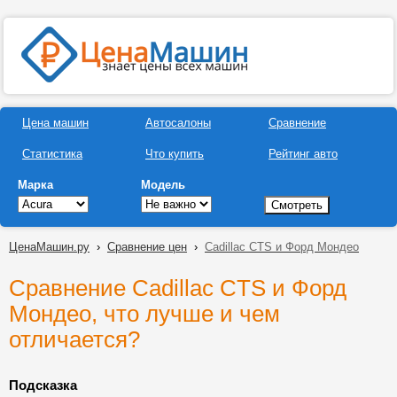
Цена машин
Автосалоны
Сравнение
Статистика
Что купить
Рейтинг авто
Марка
Модель
ЦенаМашин.ру
›
Сравнение цен
›
Cadillac CTS и Форд Мондео
Сравнение Cadillac CTS и Форд
Мондео, что лучше и чем
отличается?
Подсказка