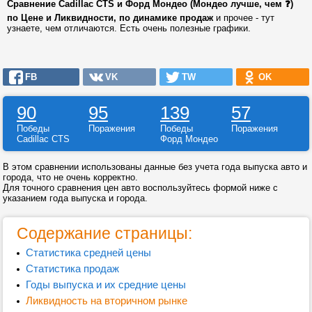
Сравнение Cadillac CTS и Форд Мондео (Мондео лучше, чем ❓)
по Цене и Ликвидности, по динамике продаж
и прочее - тут
узнаете, чем отличаются. Есть очень полезные графики.
FB
VK
TW
OK
90
95
139
57
Победы
Поражения
Победы
Поражения
Cadillac CTS
Форд Мондео
В этом сравнении использованы данные без учета года выпуска авто и
города, что не очень корректно.
Для точного сравнения цен авто воспользуйтесь формой ниже с
указанием года выпуска и города.
Содержание страницы:
Статистика средней цены
Статистика продаж
Годы выпуска и их средние цены
Ликвидность на вторичном рынке