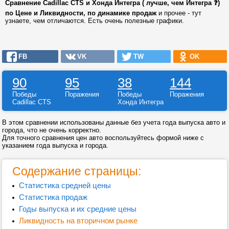
Сравнение Cadillac CTS и Хонда Интегра ( лучше, чем Интегра ❓)
по Цене и Ликвидности, по динамике продаж
и прочее - тут
узнаете, чем отличаются. Есть очень полезные графики.
FB
VK
TW
OK
90
95
38
144
Победы
Поражения
Победы
Поражения
Cadillac CTS
Хонда Интегра
В этом сравнении использованы данные без учета года выпуска авто и
города, что не очень корректно.
Для точного сравнения цен авто воспользуйтесь формой ниже с
указанием года выпуска и города.
Содержание страницы:
Статистика средней цены
Статистика продаж
Годы выпуска и их средние цены
Ликвидность на вторичном рынке