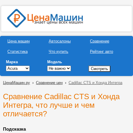
Цена машин
Автосалоны
Сравнение
Статистика
Что купить
Рейтинг авто
Марка
Модель
ЦенаМашин.ру
›
Сравнение цен
›
Cadillac CTS и Хонда Интегра
Сравнение Cadillac CTS и Хонда
Интегра, что лучше и чем
отличается?
Подсказка