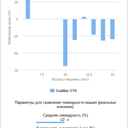
25
Изменение цены (%)
0
-25
-50
-75
7.5
10
12.5
15
Возраст машины (лет)
Cadillac CTS
Параметры для сравнения ликвидности машин (реальные
значения).
Средняя ликвидность (%)
-22
x