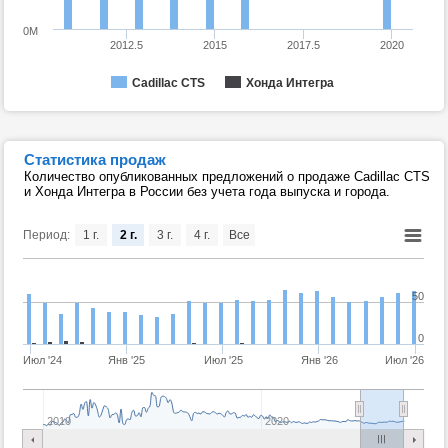
0M
2012.5
2015
2017.5
2020
Cadillac CTS
Хонда Интегра
Статистика продаж
Количество опубликованных предложений о продаже Cadillac CTS
и Хонда Интегра в России без учета года выпуска и города.
Период:
1 г.
2 г.
3 г.
4 г.
Все
50
0
Июл '24
Янв '25
Июл '25
Янв '26
Июл '26
2010
2020