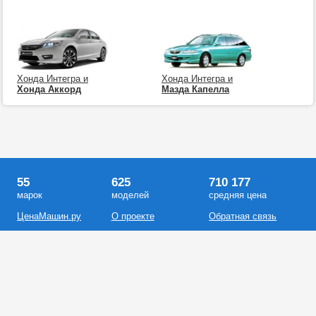
Хонда Интегра и
Хонда Интегра и
Хонда Аккорд
Мазда Капелла
55
625
710 177
марок
моделей
средняя цена
ЦенаМашин.ру
О проекте
Обратная связь