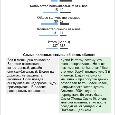
Количество положительных отзывов
15
12
Общее количество отзывов
30
17
Количество оценок отзывов
31
11
Итого (баллы)
437
313
Самые полезные отзывы об автомобилях:
Вот и меня цена привлекла.
Купил Интегру потому что
Всё-таки автомобиль
очень понравилась. Не знаю
качественный, дизайн
чем именно, но было так "Все,
сногсшибательный. Видел на
это мое, беру!" владею уже 3-й
дорогах, не машина, а
японкой. Ездил на многих
картинка. Если правда
машинах и при покупке деньги
обслуживание недорогое, буду
позволяли взять более новое,
приглядывать. В салоне
например уже хотел купить
расспросить попытаюсь.
Альмера 2004 года, но
передумал. До этого была
Сивка (Хонда Сивик 6), очень
мне она нравилась, но после
поездки на юг увидел 2 м...
Показать целиком