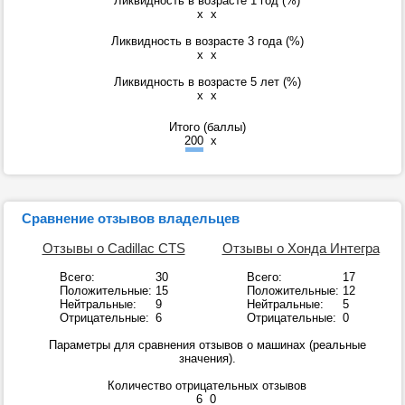
Ликвидность в возрасте 1 год (%)
x
x
Ликвидность в возрасте 3 года (%)
x
x
Ликвидность в возрасте 5 лет (%)
x
x
Итого (баллы)
200
x
Сравнение отзывов владельцев
Отзывы о Cadillac CTS
Отзывы о Хонда Интегра
Всего:
30
Всего:
17
Положительные:
15
Положительные:
12
Нейтральные:
9
Нейтральные:
5
Отрицательные:
6
Отрицательные:
0
Параметры для сравнения отзывов о машинах (реальные
значения).
Количество отрицательных отзывов
6
0