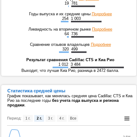
19
781
Годы выпуска и их средние цены
Подробнее
254
1 003
Ликвидность на вторичном рынке
Подробнее
64
736
Сравнение отзывов владельцев
Подробнее
320
499
Результат сравнения Cadillac CTS и Киа Рио
1 012
3 484
Выходит, что лучше Киа Рио, разница в 2472 балла.
Статистика средней цены
График показывает, как менялась средняя цена Cadillac CTS и Киа
Рио за последние годы
без учета года выпуска и региона
продажи
.
Период:
1 г.
2 г.
3 г.
4 г.
Все
2.5M