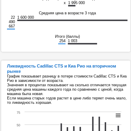
x
1 995 000
Средняя цена в возрасте 3 года
22
1 600 000
490
667
Итого (баллы)
254
1 003
Ликвидность Cadillac CTS и Киа Рио на вторичном
рынке
График показывает разницу в потере стоимости Cadillac CTS и Киа
Рио в зависимости от возраста.
Значения в процентах показывают на сколько отличается текущая
средняя цена машины каждого года по сравнению с ценой, когда
машина была новая.
Если машина старых годов растет в цене либо теряет очень мало,
то ликвидность хорошая.
75
50