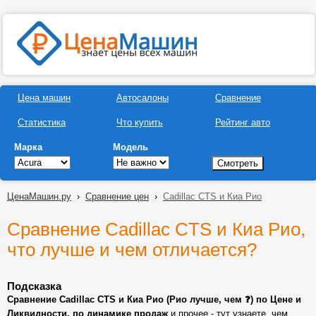
Цена машин
Автосалоны
Сравнение
Статистика
Что купить
Рейтинг авто
Марка
Модель
ЦенаМашин.ру
›
Сравнение цен
›
Cadillac CTS и Киа Рио
Сравнение Cadillac CTS и Киа Рио,
что лучше и чем отличается?
Подсказка
Сравнение Cadillac CTS и Киа Рио (Рио лучше, чем ❓) по Цене и
Ликвидности, по динамике продаж
и прочее - тут узнаете, чем