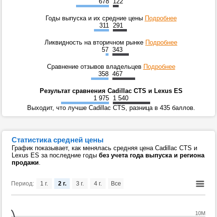
678
122
Годы выпуска и их средние цены
Подробнее
311
291
Ликвидность на вторичном рынке
Подробнее
57
343
Сравнение отзывов владельцев
Подробнее
358
467
Результат сравнения Cadillac CTS и Lexus ES
1 975
1 540
Выходит, что лучше Cadillac CTS, разница в 435 баллов.
Статистика средней цены
График показывает, как менялась средняя цена Cadillac CTS и
Lexus ES за последние годы
без учета года выпуска и региона
продажи
.
Период:
1 г.
2 г.
3 г.
4 г.
Все
10M