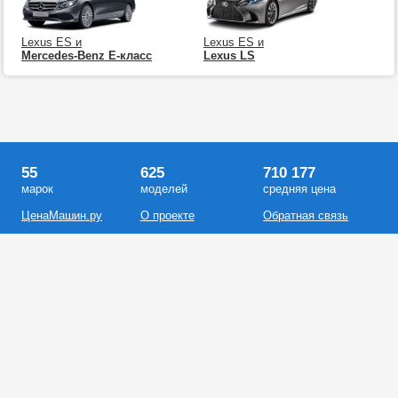
Lexus ES и
Lexus ES и
Mercedes-Benz E-класс
Lexus LS
55
625
710 177
марок
моделей
средняя цена
ЦенаМашин.ру
О проекте
Обратная связь