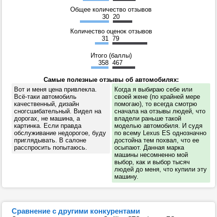
Общее количество отзывов
30
20
Количество оценок отзывов
31
79
Итого (баллы)
358
467
Самые полезные отзывы об автомобилях:
Вот и меня цена привлекла.
Когда я выбираю себе или
Всё-таки автомобиль
своей жене (по крайней мере
качественный, дизайн
помогаю), то всегда смотрю
сногсшибательный. Видел на
сначала на отзывы людей, что
дорогах, не машина, а
владели раньше такой
картинка. Если правда
моделью автомобиля. И судя
обслуживание недорогое, буду
по всему Lexus ES однозначно
приглядывать. В салоне
достойна тем похвал, что ее
расспросить попытаюсь.
осыпают. Данная марка
машины несомненно мой
выбор, как и выбор тысяч
людей до меня, что купили эту
машину.
Сравнение с другими конкурентами