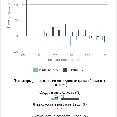
Изменение цены (%)
200
100
0
-100
2.5
5
7.5
10
12.5
15
Возраст машины (лет)
Cadillac CTS
Lexus ES
Параметры для сравнения ликвидности машин (реальные
значения).
Средняя ликвидность (%)
-22
49
Ликвидность в возрасте 1 год (%)
x
x
Ликвидность в возрасте 3 года (%)