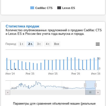
Cadillac CTS
Lexus ES
Статистика продаж
Количество опубликованных предложений о продаже Cadillac CTS
и Lexus ES в России без учета года выпуска и города.
Период:
1 г.
2 г.
3 г.
4 г.
Все
50
0
Июл '24
Янв '25
Июл '25
Янв '26
Июл '26
2010
2020
Параметры для сравнения объявлений машин (реальные