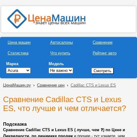
Цена машин
Автосалоны
Сравнение
Статистика
Что купить
Рейтинг авто
Марка
Модель
ЦенаМашин.ру
›
Сравнение цен
›
Cadillac CTS и Lexus ES
Сравнение Cadillac CTS и Lexus
ES, что лучше и чем отличается?
Подсказка
Сравнение Cadillac CTS и Lexus ES ( лучше, чем ❓) по Цене и
Ликвидности, по динамике продаж
и прочее - тут узнаете, чем