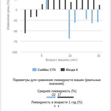
Изменение цены (%)
0
-25
-50
-75
-100
5
10
15
Возраст машины (лет)
Cadillac CTS
Мазда 6
Параметры для сравнения ликвидности машин (реальные
значения).
Средняя ликвидность (%)
-22
17
Ликвидность в возрасте 1 год (%)
x
x