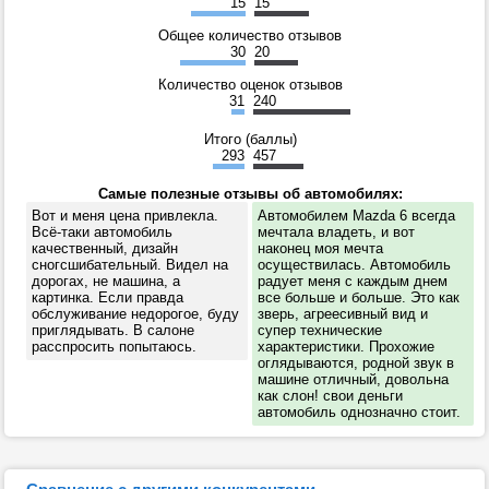
15
15
Общее количество отзывов
30
20
Количество оценок отзывов
31
240
Итого (баллы)
293
457
Самые полезные отзывы об автомобилях:
Вот и меня цена привлекла.
Автомобилем Mazda 6 всегда
Всё-таки автомобиль
мечтала владеть, и вот
качественный, дизайн
наконец моя мечта
сногсшибательный. Видел на
осуществилась. Автомобиль
дорогах, не машина, а
радует меня с каждым днем
картинка. Если правда
все больше и больше. Это как
обслуживание недорогое, буду
зверь, агреесивный вид и
приглядывать. В салоне
супер технические
расспросить попытаюсь.
характеристики. Прохожие
оглядываются, родной звук в
машине отличный, довольна
как слон! свои деньги
автомобиль однозначно стоит.