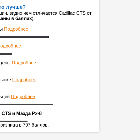
что лучше?
н, видно чем отличается Cadillac CTS от
заны в баллах
).
ны
Подробнее
одробнее
 цены
Подробнее
рынке
Подробнее
льцев
Подробнее
c CTS и Мазда Рх-8
 разница в 797 баллов.