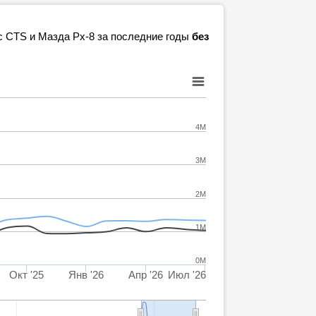
ac CTS и Мазда Рх-8 за последние годы
без
4M
3M
2M
1M
0M
Окт '25
Янв '26
Апр '26
Июл '26