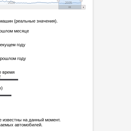
2020
2025
машин (реальные значения).
рошлом месяце
текущем году
прошлом году
е время
2
ы)
е известны на данный момент.
ваемых автомобилей.