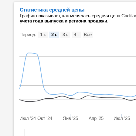
Статистика средней цены
График показывает, как менялась средняя цена Cadill
учета года выпуска и региона продажи
.
Период:
1 г.
2 г.
3 г.
4 г.
Все
Июл '24
Окт '24
Янв '25
Апр '25
Июл '25