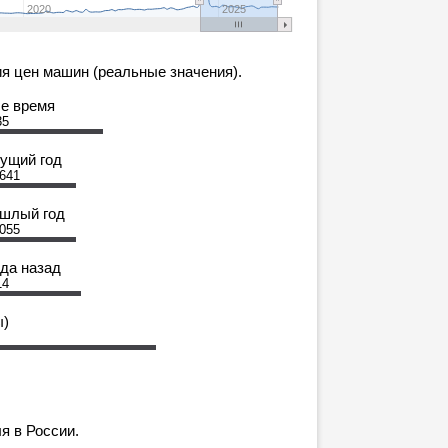
2020
2025
я цен машин (реальные значения).
се время
35
кущий год
 641
ошлый год
 055
ода назад
14
ы)
я в России.