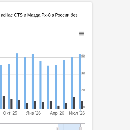
dillac CTS и Мазда Рх-8 в России без
60
40
20
0
Окт '25
Янв '26
Апр '26
Июл '26