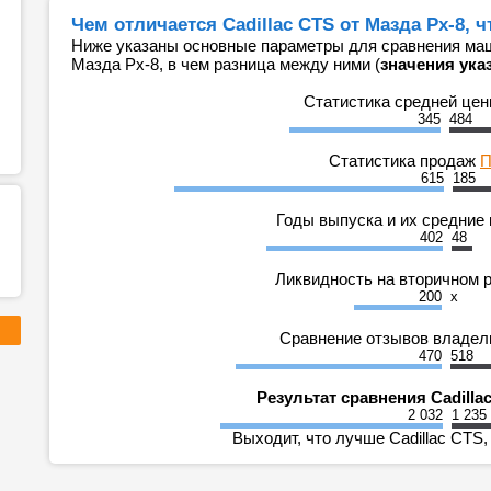
Чем отличается Cadillac CTS от Мазда Рх-8, 
Ниже указаны основные параметры для сравнения маши
Мазда Рх-8, в чем разница между ними (
значения ука
Статистика средней це
345
484
Статистика продаж
П
615
185
Годы выпуска и их средние
402
48
Ликвидность на вторичном 
200
x
Сравнение отзывов владе
470
518
Результат сравнения Cadilla
2 032
1 235
Выходит, что лучше Cadillac CTS,