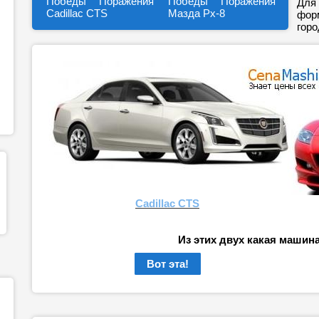
Победы
Поражения
Победы
Поражения
Для 
Cadillac CTS
Мазда Рх-8
форм
горо
Cadillac CTS
Из этих двух какая машин
Вот эта!