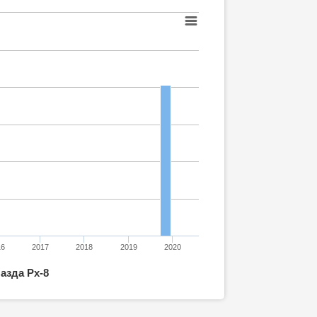
16
2017
2018
2019
2020
азда Рх-8