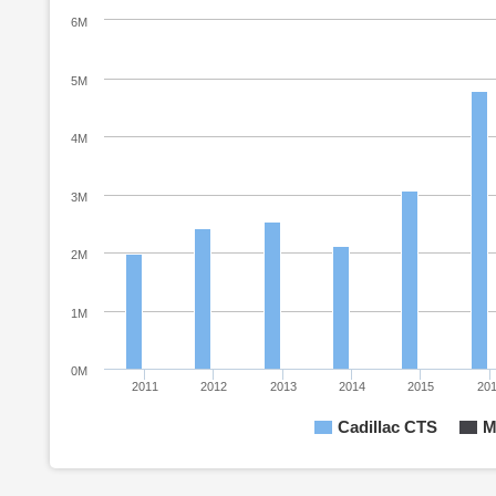
6M
5M
4M
3M
2M
1M
0M
2011
2012
2013
2014
2015
20
Cadillac CTS
М