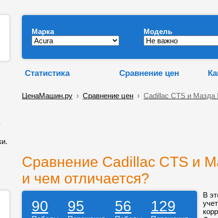
Марка
Модель
Статистика
Сравнение цен
Ка
ЦенаМашин.ру
›
Сравнение цен
›
Cadillac CTS и Мазда 
,
и.
Сравнение Cadillac CTS и М
и чем отличается?
В эт
90
95
56
129
учет
корр