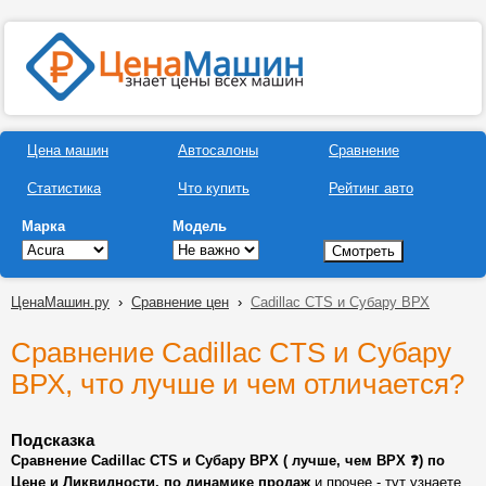
Цена машин
Автосалоны
Сравнение
Статистика
Что купить
Рейтинг авто
Марка
Модель
ЦенаМашин.ру
›
Сравнение цен
›
Cadillac CTS и Субару ВРХ
Сравнение Cadillac CTS и Субару
ВРХ, что лучше и чем отличается?
Подсказка
Сравнение Cadillac CTS и Субару ВРХ ( лучше, чем ВРХ ❓) по
Цене и Ликвидности, по динамике продаж
и прочее - тут узнаете,