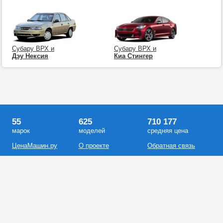
Субару ВРХ и
Субару ВРХ и
Дэу Нексия
Киа Стингер
55
625
710 177
марок
моделей
средняя цена
ЦенаМашин.ру
О проекте
Обратная связь