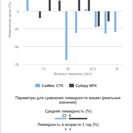
Изменение цены (%)
0
-25
-50
-75
7.5
10
12.5
15
Возраст машины (лет)
Cadillac CTS
Субару ВРХ
Параметры для сравнения ликвидности машин (реальные
значения).
Средняя ликвидность (%)
-22
6
Ликвидность в возрасте 1 год (%)
x
x