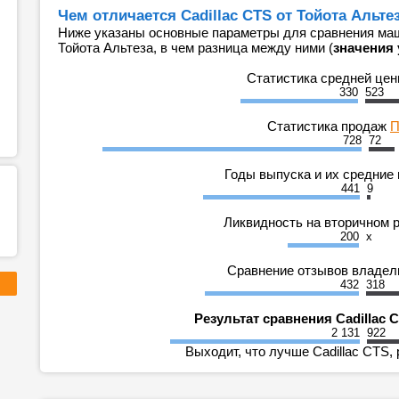
Чем отличается Cadillac CTS от Тойота Альте
Ниже указаны основные параметры для сравнения маши
Тойота Альтеза, в чем разница между ними (
значения 
Статистика средней це
330
523
Статистика продаж
П
728
72
Годы выпуска и их средние
441
9
Ликвидность на вторичном 
200
x
Сравнение отзывов владе
432
318
Результат сравнения Cadillac 
2 131
922
Выходит, что лучше Cadillac CTS, 