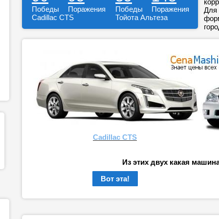
корр
Победы
Поражения
Победы
Поражения
Для 
Cadillac CTS
Тойота Альтеза
форм
горо
Cadillac CTS
Из этих двух какая машин
Вот эта!