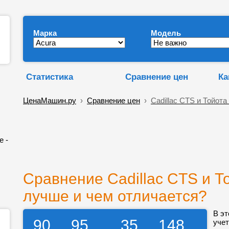
Марка
Модель
Статистика
Сравнение цен
Ка
ЦенаМашин.ру
›
Сравнение цен
›
Cadillac CTS и Тойота
е -
Сравнение Cadillac CTS и То
лучше и чем отличается?
В эт
90
95
35
148
учет