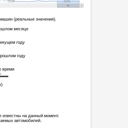
2020
2025
машин (реальные значения).
рошлом месяце
текущем году
прошлом году
е время
5
ы)
е известны на данный момент.
ваемых автомобилей.