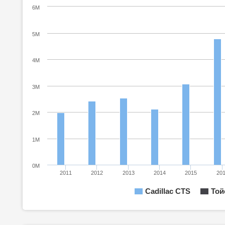
6M
5M
4M
3M
2M
1M
0M
2011
2012
2013
2014
2015
20
Cadillac CTS
Той