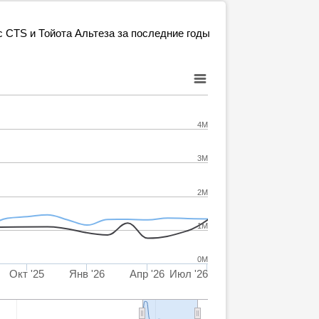
ac CTS и Тойота Альтеза за последние годы
4M
3M
2M
1M
0M
Окт '25
Янв '26
Апр '26
Июл '26