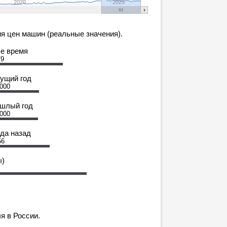
2020
2025
я цен машин (реальные значения).
се время
79
кущий год
 000
ошлый год
 000
ода назад
56
ы)
я в России.