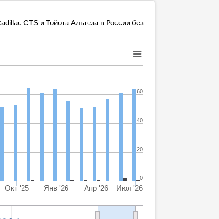
dillac CTS и Тойота Альтеза в России без
60
40
20
0
Окт '25
Янв '26
Апр '26
Июл '26