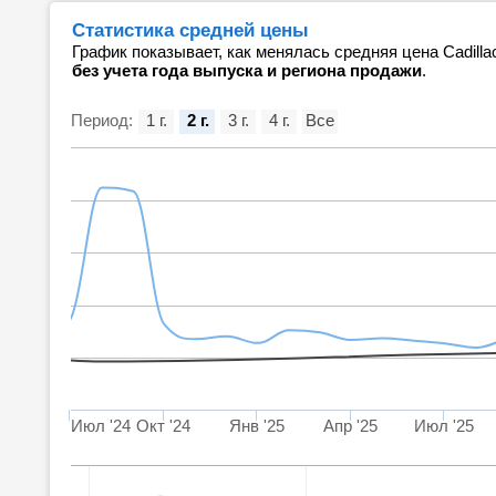
Статистика средней цены
График показывает, как менялась средняя цена Cadill
без учета года выпуска и региона продажи
.
Период:
1 г.
2 г.
3 г.
4 г.
Все
Июл '24
Окт '24
Янв '25
Апр '25
Июл '25