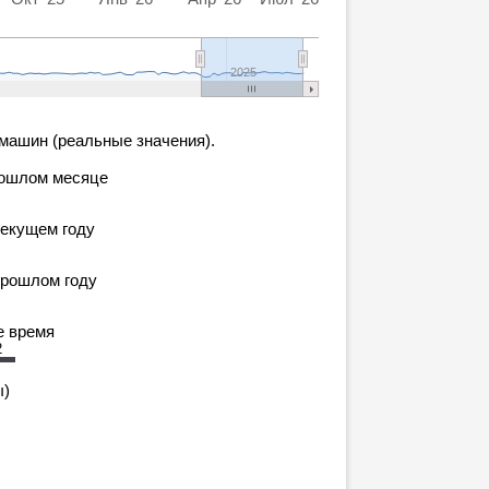
0
2025
машин (реальные значения).
рошлом месяце
текущем году
прошлом году
е время
2
ы)