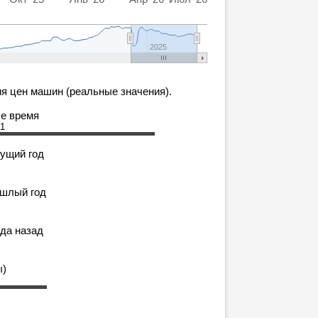
0
2025
я цен машин (реальные значения).
се время
31
кущий год
ошлый год
ода назад
ы)