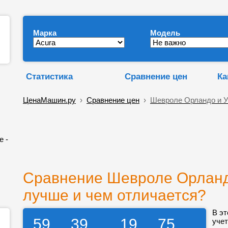
Марка
Модель
Статистика
Сравнение цен
Ка
ЦенаМашин.ру
›
Сравнение цен
›
Шевроле Орландо и У
е -
Сравнение Шевроле Орландо
лучше и чем отличается?
В эт
59
39
19
75
учет