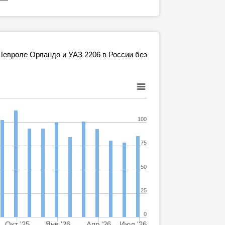
евроле Орландо и УАЗ 2206 в России без
100
75
50
25
0
Окт '25
Янв '26
Апр '26
Июл '26