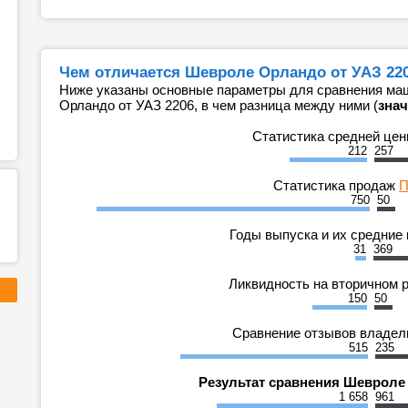
Чем отличается Шевроле Орландо от УАЗ 220
Ниже указаны основные параметры для сравнения ма
Орландо от УАЗ 2206, в чем разница между ними (
знач
Статистика средней це
212
257
Статистика продаж
П
750
50
Годы выпуска и их средние
31
369
Ликвидность на вторичном 
150
50
Сравнение отзывов владе
515
235
Результат сравнения Шевроле
1 658
961