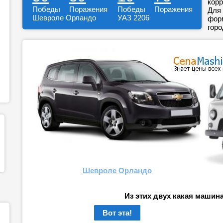
корр
Победы
Поражения
Победы
Поражения
Для 
Шевроле Орландо
УАЗ 2206
форм
горо
Шевроле Орландо
Из этих двух какая машин
Вот эта!