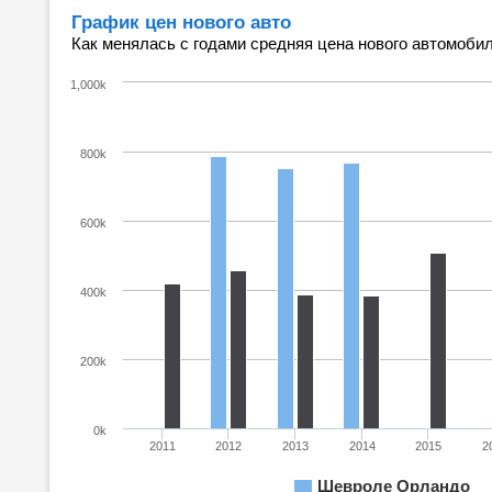
График цен нового авто
Как менялась с годами средняя цена нового автомобил
1,000k
800k
600k
400k
200k
0k
2011
2012
2013
2014
2015
2
Шевроле Орландо