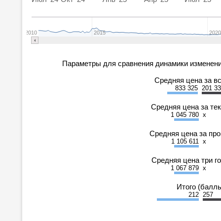
2010
2015
202
Параметры для сравнения динамики изменени
Средняя цена за в
833 325
201 3
Средняя цена за те
1 045 780
x
Средняя цена за пр
1 105 611
x
Средняя цена три г
1 067 879
x
Итого (балл
212
257