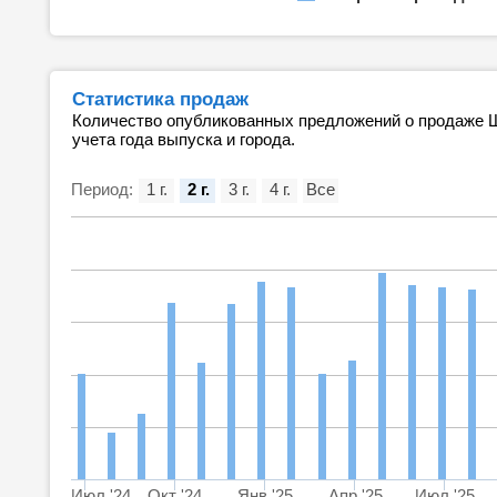
Статистика продаж
Количество опубликованных предложений о продаже Ш
учета года выпуска и города.
Период:
1 г.
2 г.
3 г.
4 г.
Все
Июл '24
Окт '24
Янв '25
Апр '25
Июл '25