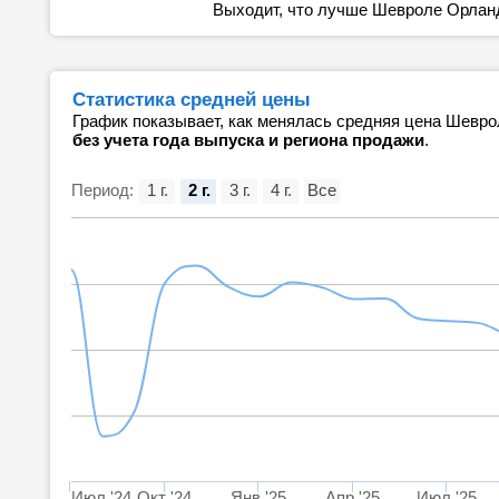
Выходит, что лучше Шевроле Орланд
Статистика средней цены
График показывает, как менялась средняя цена Шевро
без учета года выпуска и региона продажи
.
Период:
1 г.
2 г.
3 г.
4 г.
Все
Июл '24
Окт '24
Янв '25
Апр '25
Июл '25