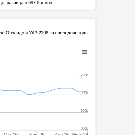
о, разница в 697 баллов.
ле Орландо и УАЗ 2206 за последние годы
1,200k
1,000k
800k
600k
Окт '25
Янв '26
Апр '26
Июл '26