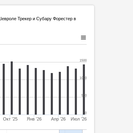
евроле Трекер и Субару Форестер в
1500
1000
500
0
Окт '25
Янв '26
Апр '26
Июл '26