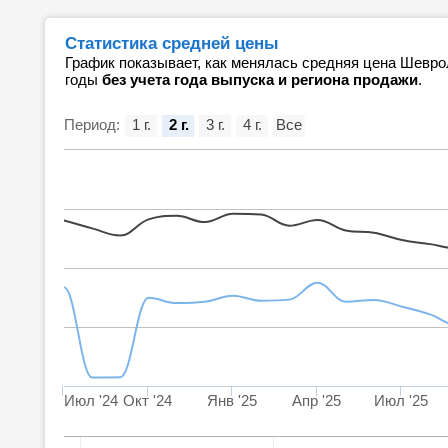
Статистика средней цены
График показывает, как менялась средняя цена Шевро
годы
без учета года выпуска и региона продажи
.
Период:
1 г.
2 г.
3 г.
4 г.
Все
Июл '24
Окт '24
Янв '25
Апр '25
Июл '25