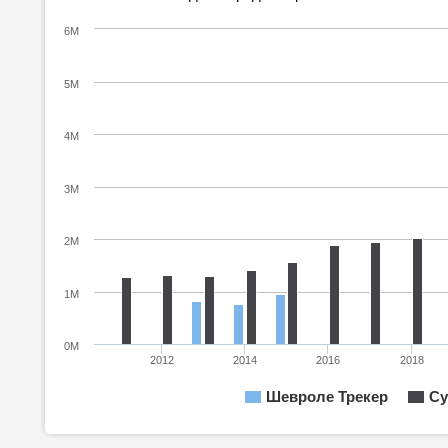
6M
5M
4M
3M
2M
1M
0M
2012
2014
2016
2018
Шевроле Трекер
Су