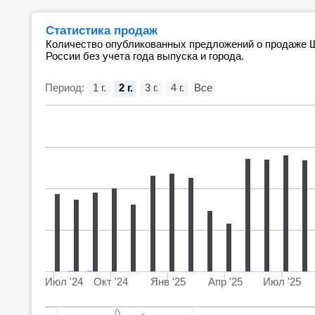
Статистика продаж
Количество опубликованных предложений о продаже Ш
России без учета года выпуска и города.
Период:
1 г.
2 г.
3 г.
4 г.
Все
Июл '24
Окт '24
Янв '25
Апр '25
Июл '25