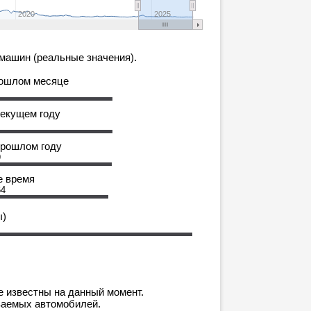
2020
2025
машин (реальные значения).
рошлом месяце
текущем году
прошлом году
9
е время
64
ы)
е известны на данный момент.
ваемых автомобилей.