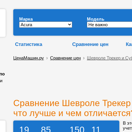
Марка
Модель
Статистика
Сравнение цен
Ка
ЦенаМашин.ру
›
Сравнение цен
›
Шевроле Трекер и Су
 по
и
Сравнение Шевроле Трекер 
что лучше и чем отличается
В эт
19
85
150
11
учет