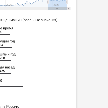
2020
2025
я цен машин (реальные значения).
се время
00
кущий год
 641
ошлый год
 768
ода назад
 475
ы)
я в России.