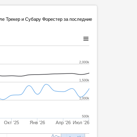
ле Трекер и Субару Форестер за последние
2,000k
1,500k
1,000k
500k
Окт '25
Янв '26
Апр '26
Июл '26