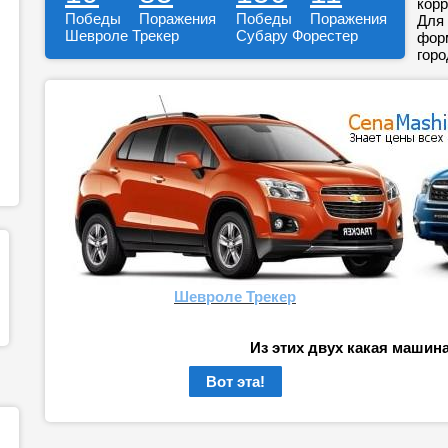
корр
Победы
Поражения
Победы
Поражения
Для 
Шевроле Трекер
Субару Форестер
форм
горо
Шевроле Трекер
Из этих двух какая машин
Вот эта!