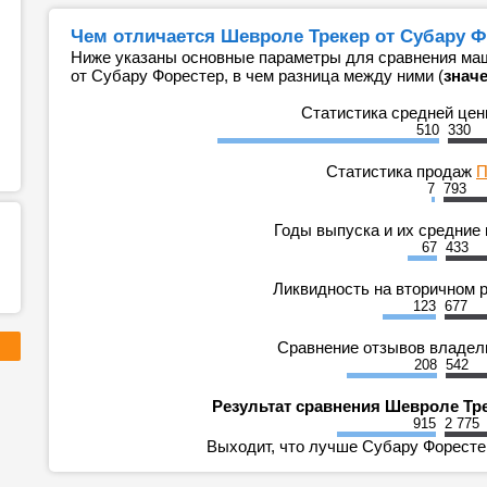
Чем отличается Шевроле Трекер от Субару Ф
Ниже указаны основные параметры для сравнения маш
от Субару Форестер, в чем разница между ними (
знач
Статистика средней це
510
330
Статистика продаж
П
7
793
Годы выпуска и их средние
67
433
Ликвидность на вторичном 
123
677
Сравнение отзывов владе
208
542
Результат сравнения Шевроле Тр
915
2 775
Выходит, что лучше Субару Форестер