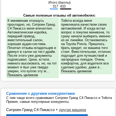
Итого (баллы)
317
433
Самые полезные отзывы об автомобилях:
К минивенам отношусь
Тойота всегда меня
прохладно, но, Ситроен Гранд
привлекала качеством своих
С4 Пикассо меня впечатлил.
автомобилей. И когда встал
Автоматическая коробка,
вопрос о покупке минивэна, то
передний привод,
сразу начали выбирать именно
вместительный салон,
из их линейки. Остановились
хорошая аудио-система.
на Toyota Previa. Пришлось
Почитал отзывы владельцев и
брать кредит, но машина того
двинул в салон на тест-драйв.
стоит. Вместительная, отлично
После этого уже документы
подходит для путешествий и
подписывал. Цена, кстати,
загородных поездок. Очень
немного высоковата, но, на тот
комфортна, для водителя все
момент я был уже твердо
сделано удобно, даже в...
уверен, что куплю эту м...
Показать целиком
Показать целиком
Сравнение с другими конкурентами
С чем чаще всего сравнивают Ситроен Гранд C4 Пикассо и Тойота
Превия, самые популярные конкуренты.
Ситроен Гранд C4 Пикассо
+
другая машина