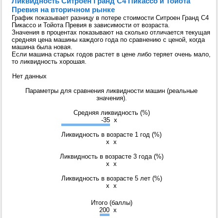
Ликвидность Ситроен Гранд C4 Пикассо и Тойота
Превия на вторичном рынке
График показывает разницу в потере стоимости Ситроен Гранд C4
Пикассо и Тойота Превия в зависимости от возраста.
Значения в процентах показывают на сколько отличается текущая
средняя цена машины каждого года по сравнению с ценой, когда
машина была новая.
Если машина старых годов растет в цене либо теряет очень мало,
то ликвидность хорошая.
Нет данных
Параметры для сравнения ликвидности машин (реальные
значения).
Средняя ликвидность (%)
-35
x
Ликвидность в возрасте 1 год (%)
x
x
Ликвидность в возрасте 3 года (%)
x
x
Ликвидность в возрасте 5 лет (%)
x
x
Итого (баллы)
200
x