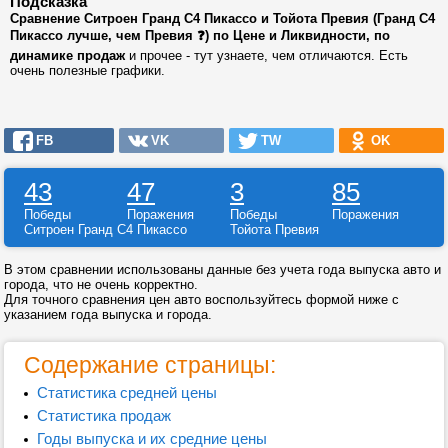
Подсказка
Сравнение Ситроен Гранд C4 Пикассо и Тойота Превия (Гранд C4
Пикассо лучше, чем Превия ❓) по Цене и Ликвидности, по
динамике продаж
и прочее - тут узнаете, чем отличаются. Есть
очень полезные графики.
FB
VK
TW
OK
43
47
3
85
Победы
Поражения
Победы
Поражения
Ситроен Гранд C4 Пикассо
Тойота Превия
В этом сравнении использованы данные без учета года выпуска авто и
города, что не очень корректно.
Для точного сравнения цен авто воспользуйтесь формой ниже с
указанием года выпуска и города.
Содержание страницы:
Статистика средней цены
Статистика продаж
Годы выпуска и их средние цены