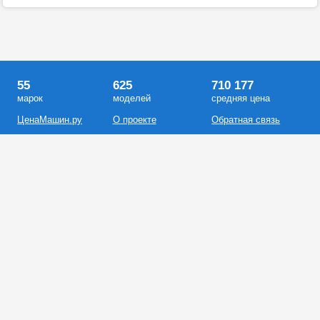
55
625
710 177
марок
моделей
средняя цена
ЦенаМашин.ру
О проекте
Обратная связь