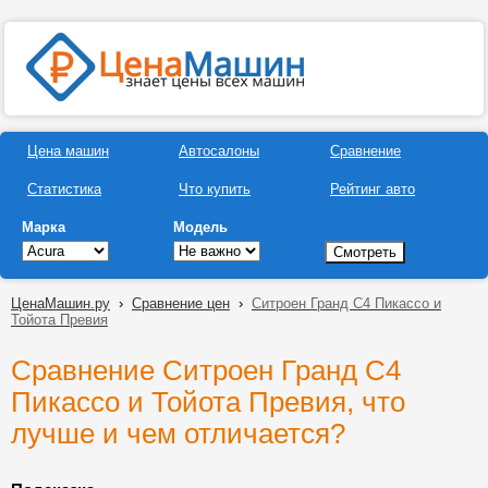
Цена машин
Автосалоны
Сравнение
Статистика
Что купить
Рейтинг авто
Марка
Модель
ЦенаМашин.ру
›
Сравнение цен
›
Ситроен Гранд C4 Пикассо и
Тойота Превия
Сравнение Ситроен Гранд C4
Пикассо и Тойота Превия, что
лучше и чем отличается?