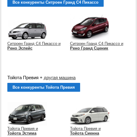
Все конкуренты Ситроен Гранд C4 Пикассо
Ситроен Гранд C4 Пикассо и
Ситроен Гранд C4 Пикассо и
Рено Эспейс
Рено Гранд Сценик
Тойота Превия
+
другая машина
Все конкуренты Тойота Превия
Тойота Превия и
Тойота Превия и
Тойота Эстима
Тойота Сиенна